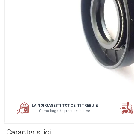
Motor
Transmisie
Directie
Electrice
Injectie
Hidraulica
Franare
Caroserie
Sasiu
Tractor Fiat 415
Piese utilaje agricole
Cardane
Distribuie
Sfoara baloti
pe
LA NOI GASESTI TOT CE ITI TREBUIE
Facebook
Cruci cardan
Gama larga de produse in stoc
Brazdare de plug
Rulmenti si etansari
Caracteristici