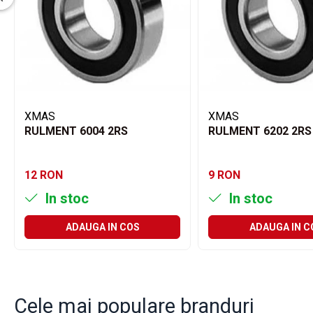
Filtre ulei motor
Filtre combustibil
Filtre aer
Lichide auto
Antigel
XMAS
XMAS
Apa distilata
RULMENT 6004 2RS
RULMENT 6202 2RS
Solutie parbriz
AdBlue
12 RON
9 RON
Solutie Wabco
In stoc
In stoc
Anvelope si camere
Camere aer
ADAUGA IN COS
ADAUGA IN C
Camere agricole/forestiere
Electrice
Acumulatori
Cele mai populare branduri
Acumulatori Auto