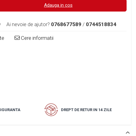
Adauga in cos
9
Ai nevoie de ajutor?
0768677589
/
0744518834
te
Cere informatii
 SIGURANTA
DREPT DE RETUR IN 14 ZILE