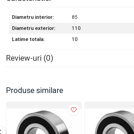
Rulmenti
Rulmenti cu bile
Diametru interior:
85
Rulmenti cu role
Etansari
Diametru exterior:
110
Simeringuri
Latime totala:
10
Curele si lanturi
Curele trapezoidale
Review-uri
(0)
Curele clasice
Curele clasice dintate
Lubrifianti
Ulei
Produse similare
Ulei motor
Ulei transmisie
Ulei hidraulic
Ulei servodirectie
Vaselina
Filtre