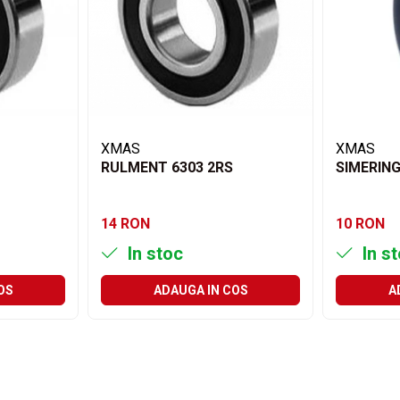
XMAS
XMAS
RULMENT 6303 2RS
SIMERING
14 RON
10 RON
In stoc
In s
OS
ADAUGA IN COS
A