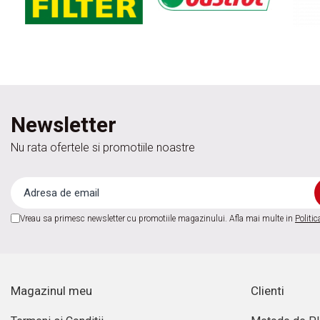
Acumulatori moto/ATV
Lampi spate
Faruri
Proiectoare
Lampi gabarit
Catadioptri
Newsletter
Redresoare
Nu rata ofertele si promotiile noastre
Cabluri instalatie electrica
Becuri auto
Bec faruri si ceata
Vreau sa primesc newsletter cu promotiile magazinului. Afla mai multe in
Politic
Semnalizari pozitii si stopuri
Bec feston/soffitte
Chimice
Aditivi
Magazinul meu
Clienti
Aditivi ulei
Aditivi motorina