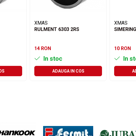
XMAS
XMAS
RULMENT 6303 2RS
SIMERING
14 RON
10 RON
In stoc
In s
OS
ADAUGA IN COS
A