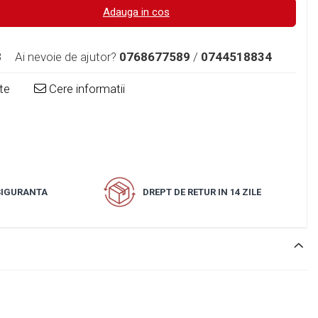
Adauga in cos
8
Ai nevoie de ajutor?
0768677589
/
0744518834
te
Cere informatii
 SIGURANTA
DREPT DE RETUR IN 14 ZILE