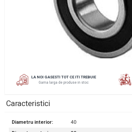
Motor
Transmisie
Directie
Electrice
Injectie
Hidraulica
Franare
Caroserie
Sasiu
Distribuie
Tractor Fiat 415
pe
LA NOI GASESTI TOT CE ITI TREBUIE
Facebook
Piese utilaje agricole
Gama larga de produse in stoc
Cardane
Sfoara baloti
Caracteristici
Cruci cardan
Brazdare de plug
Diametru interior:
40
Rulmenti si etansari