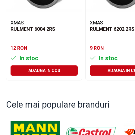
Filtre ulei motor
Filtre combustibil
XMAS
XMAS
Filtre aer
RULMENT 6004 2RS
RULMENT 6202 2RS
Lichide auto
Antigel
12 RON
9 RON
Apa distilata
In stoc
In stoc
Solutie parbriz
AdBlue
ADAUGA IN COS
ADAUGA IN C
Solutie Wabco
Anvelope si camere
Camere aer
Cele mai populare branduri
Camere agricole/forestiere
Electrice
Acumulatori
Acumulatori Auto