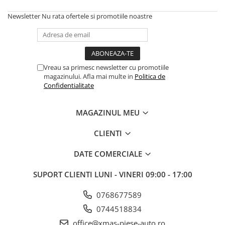
Semnalizari pozitii si stopuri
Clicheti
Directie
Bec feston/soffitte
Newsletter
Nu rata ofertele si promotiile noastre
Electrice
Injectie
Hidraulica
Franare
Vreau sa primesc newsletter cu promotiile
magazinului. Afla mai multe in
Politica de
Caroserie
Confidentialitate
Sasiu
Tractor Fiat 415
MAGAZINUL MEU
CLIENTI
DATE COMERCIALE
SUPORT CLIENTI
LUNI - VINERI 09:00 - 17:00
0768677589
0744518834
office@xmas-piese-auto.ro