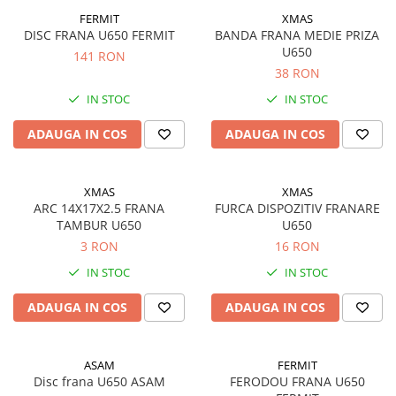
Semnalizari pozitii si stopuri
Clicheti
FERMIT
XMAS
Directie
Bec feston/soffitte
DISC FRANA U650 FERMIT
BANDA FRANA MEDIE PRIZA
Electrice
U650
141 RON
Injectie
38 RON
Hidraulica
IN STOC
IN STOC
Franare
ADAUGA IN COS
ADAUGA IN COS
Caroserie
Sasiu
Tractor Fiat 415
XMAS
XMAS
ARC 14X17X2.5 FRANA
FURCA DISPOZITIV FRANARE
TAMBUR U650
U650
3 RON
16 RON
IN STOC
IN STOC
ADAUGA IN COS
ADAUGA IN COS
ASAM
FERMIT
Disc frana U650 ASAM
FERODOU FRANA U650