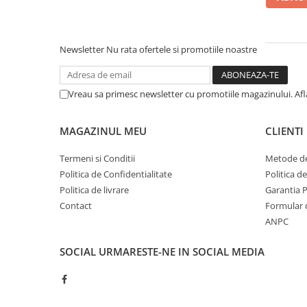
Motor
Transmisie
Directie
Newsletter
Nu rata ofertele si promotiile noastre
Electrice
Injectie
Hidraulica
Vreau sa primesc newsletter cu promotiile magazinului. Af
Franare
Caroserie
MAGAZINUL MEU
CLIENTI
Sasiu
Termeni si Conditii
Metode de
Tractor Fiat 415
Politica de Confidentialitate
Politica d
Piese utilaje agricole
Politica de livrare
Garantia 
Cardane
Contact
Formular 
ANPC
Sfoara baloti
Cruci cardan
SOCIAL
URMARESTE-NE IN SOCIAL MEDIA
Brazdare de plug
Rulmenti si etansari