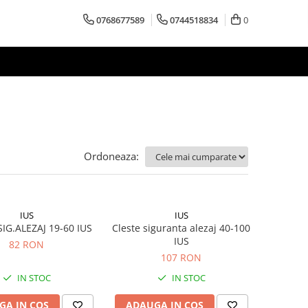
0768677589
0744518834
0
Ordoneaza:
IUS
IUS
IG.ALEZAJ 19-60 IUS
Cleste siguranta alezaj 40-100
IUS
82 RON
107 RON
IN STOC
IN STOC
GA IN COS
ADAUGA IN COS