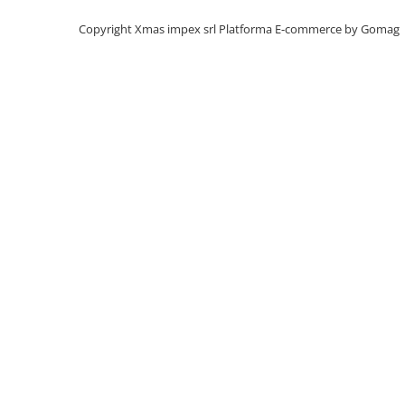
Rulmenti
Rulmenti cu bile
Copyright Xmas impex srl
Platforma E-commerce by Gomag
Rulmenti cu role
Etansari
Simeringuri
Curele si lanturi
Curele trapezoidale
Curele clasice
Curele clasice dintate
Lubrifianti
Ulei
Ulei motor
Ulei transmisie
Ulei hidraulic
Ulei servodirectie
Vaselina
Filtre