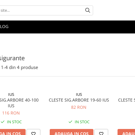
BLOG
 sigurante
1-
4
din
4
produse
IUS
IUS
SIG.ARBORE 40-100
CLESTE SIG.ARBORE 19-60 IUS
CLESTE S
IUS
82 RON
116 RON
IN STOC
IN STOC
A IN COS
ADAUGA IN COS
ADAU