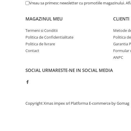
Vreau sa primesc newsletter cu promotiile magazinului. Af
Filtre ulei motor
Filtre combustibil
MAGAZINUL MEU
CLIENTI
Filtre aer
Termeni si Conditii
Metode de
Lichide auto
Politica de Confidentialitate
Politica d
Antigel
Politica de livrare
Garantia 
Apa distilata
Contact
Formular 
ANPC
Solutie parbriz
AdBlue
SOCIAL
URMARESTE-NE IN SOCIAL MEDIA
Solutie Wabco
Anvelope si camere
Camere aer
Camere agricole/forestiere
Copyright Xmas impex srl
Platforma E-commerce by Gomag
Electrice
Acumulatori
Acumulatori Auto