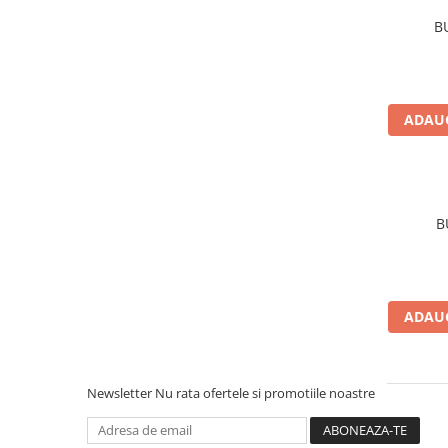
Rulmenti
B
Rulmenti cu bile
Rulmenti cu role
Etansari
Simeringuri
ADAUG
Curele si lanturi
Curele trapezoidale
Curele clasice
Curele clasice dintate
B
Lubrifianti
Ulei
Ulei motor
ADAUG
Ulei transmisie
Ulei hidraulic
Ulei servodirectie
Newsletter
Nu rata ofertele si promotiile noastre
Vaselina
Filtre