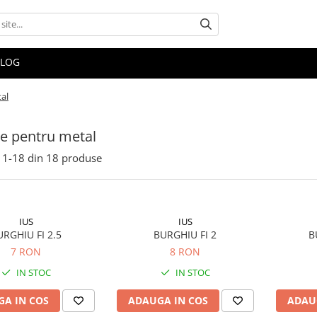
BLOG
al
e pentru metal
1-
18
din
18
produse
IUS
IUS
URGHIU FI 2.5
BURGHIU FI 2
B
7 RON
8 RON
IN STOC
IN STOC
A IN COS
ADAUGA IN COS
ADAU