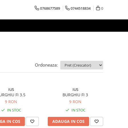
0768677589
0744518834
0
Ordoneaza:
IUS
IUS
URGHIU FI 3.5
BURGHIU FI 3
9 RON
9 RON
IN STOC
IN STOC
GA IN COS
ADAUGA IN COS