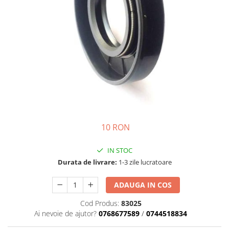
Semnalizari pozitii si stopuri
Clicheti
Directie
Bec feston/soffitte
Electrice
Injectie
Hidraulica
Franare
Caroserie
Sasiu
Tractor Fiat 415
10 RON
IN STOC
Durata de livrare:
1-3 zile lucratoare
ADAUGA IN COS
Cod Produs:
83025
Ai nevoie de ajutor?
0768677589
/
0744518834