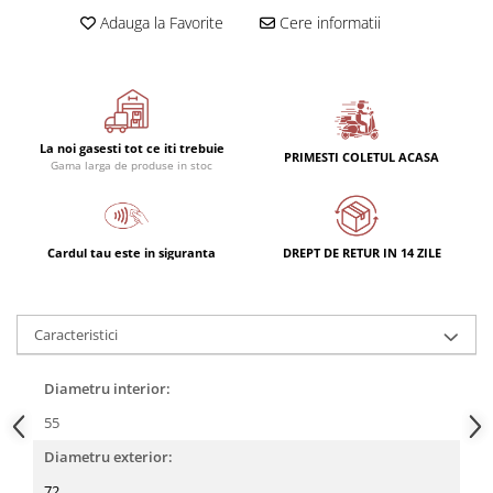
Adauga la Favorite
Cere informatii
La noi gasesti tot ce iti trebuie
PRIMESTI COLETUL ACASA
Gama larga de produse in stoc
Cardul tau este in siguranta
DREPT DE RETUR IN 14 ZILE
Caracteristici
Diametru interior:
55
Diametru exterior:
72