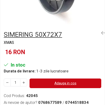
Semnalizari pozitii si stopuri
Clicheti
Directie
Bec feston/soffitte
Electrice
Injectie
Hidraulica
Franare
SIMERING 50X72X7
Caroserie
Sasiu
XMAS
Tractor Fiat 415
16 RON
In stoc
Durata de livrare:
1-3 zile lucratoare
Adauga in cos
Cod Produs:
42045
Ai nevoie de ajutor?
0768677589
/
0744518834