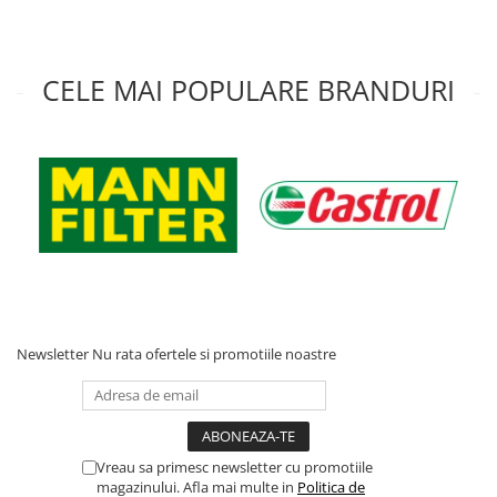
Acumulatori moto/ATV
Lampi spate
Faruri
CELE MAI POPULARE BRANDURI
Proiectoare
Lampi gabarit
Catadioptri
Redresoare
Cabluri instalatie electrica
Becuri auto
Bec faruri si ceata
Semnalizari pozitii si stopuri
Newsletter
Nu rata ofertele si promotiile noastre
Bec feston/soffitte
Chimice
Aditivi
Aditivi ulei
Vreau sa primesc newsletter cu promotiile
magazinului. Afla mai multe in
Politica de
Aditivi motorina