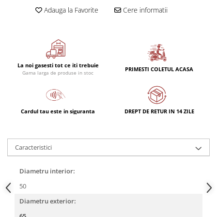
Rulmenti
Adauga la Favorite
Cere informatii
Rulmenti cu bile
Rulmenti cu role
Etansari
Simeringuri
La noi gasesti tot ce iti trebuie
Curele si lanturi
PRIMESTI COLETUL ACASA
Gama larga de produse in stoc
Curele trapezoidale
Curele clasice
Curele clasice dintate
Cardul tau este in siguranta
DREPT DE RETUR IN 14 ZILE
Lubrifianti
Ulei
Caracteristici
Ulei motor
Ulei transmisie
Diametru interior:
Ulei hidraulic
Ulei servodirectie
50
Vaselina
Diametru exterior:
Filtre
65