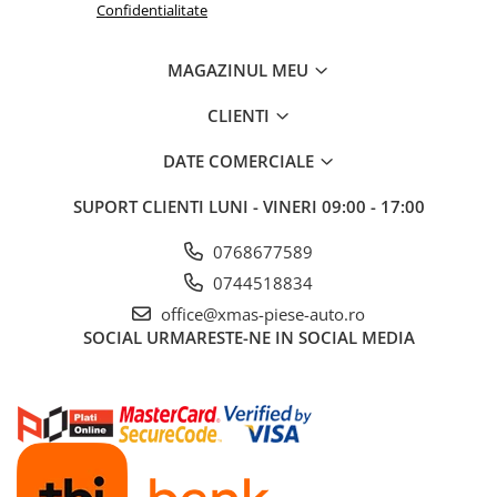
Confidentialitate
Aditivi benzina
Spray tehnic
MAGAZINUL MEU
Silicon
CLIENTI
Solutii
Furtunuri
DATE COMERCIALE
Furtunuri hidraulice
SUPORT CLIENTI
LUNI - VINERI 09:00 - 17:00
Organe asamblare
Suruburi metrice
0768677589
0744518834
Suruburi cap hexagonal
office@xmas-piese-auto.ro
Suruburi cap imbus
SOCIAL
URMARESTE-NE IN SOCIAL MEDIA
Piulite
Piulite hexagonale
Piulite cu autoblocare
Saibe
Saibe plate