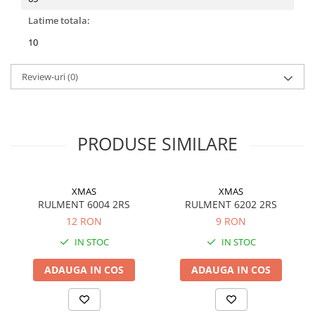
Filtre ulei motor
Latime totala:
Filtre combustibil
10
Filtre aer
Review-uri
(0)
Lichide auto
Antigel
Apa distilata
PRODUSE SIMILARE
Solutie parbriz
AdBlue
Solutie Wabco
XMAS
XMAS
RULMENT 6004 2RS
RULMENT 6202 2RS
Anvelope si camere
12 RON
9 RON
Camere aer
IN STOC
IN STOC
Camere agricole/forestiere
Electrice
ADAUGA IN COS
ADAUGA IN COS
Acumulatori
Acumulatori Auto