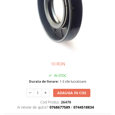
Motor
Transmisie
Directie
Electrice
Injectie
Hidraulica
Franare
Caroserie
Sasiu
Tractor Fiat 415
10 RON
Piese utilaje agricole
IN STOC
Cardane
Durata de livrare:
1-3 zile lucratoare
Sfoara baloti
Cruci cardan
ADAUGA IN COS
Brazdare de plug
Cod Produs:
26470
Ai nevoie de ajutor?
0768677589
/
0744518834
Rulmenti si etansari