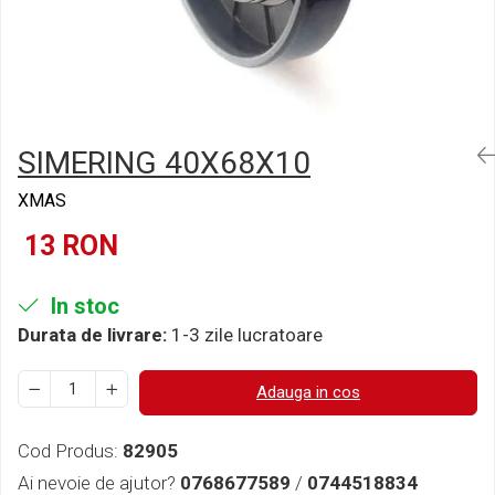
Semnalizari pozitii si stopuri
Clicheti
Directie
Bec feston/soffitte
Electrice
Injectie
Hidraulica
Franare
SIMERING 40X68X10
Caroserie
Sasiu
XMAS
Tractor Fiat 415
13 RON
In stoc
Durata de livrare:
1-3 zile lucratoare
Adauga in cos
Cod Produs:
82905
Ai nevoie de ajutor?
0768677589
/
0744518834