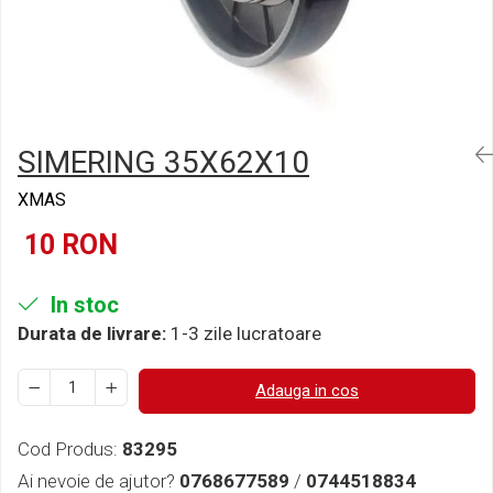
Semnalizari pozitii si stopuri
Clicheti
Directie
Bec feston/soffitte
Electrice
Injectie
Hidraulica
Franare
SIMERING 35X62X10
Caroserie
Sasiu
XMAS
Tractor Fiat 415
10 RON
In stoc
Durata de livrare:
1-3 zile lucratoare
Adauga in cos
Cod Produs:
83295
Ai nevoie de ajutor?
0768677589
/
0744518834