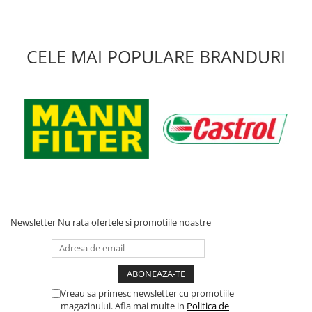
Acumulatori moto/ATV
Lampi spate
Faruri
CELE MAI POPULARE BRANDURI
Proiectoare
Lampi gabarit
Catadioptri
Redresoare
Cabluri instalatie electrica
Becuri auto
Bec faruri si ceata
Semnalizari pozitii si stopuri
Newsletter
Nu rata ofertele si promotiile noastre
Bec feston/soffitte
Chimice
Aditivi
Aditivi ulei
Vreau sa primesc newsletter cu promotiile
magazinului. Afla mai multe in
Politica de
Aditivi motorina