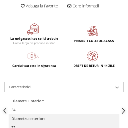
Rulmenti
Adauga la Favorite
Cere informatii
Rulmenti cu bile
Rulmenti cu role
Etansari
Simeringuri
La noi gasesti tot ce iti trebuie
Curele si lanturi
PRIMESTI COLETUL ACASA
Gama larga de produse in stoc
Curele trapezoidale
Curele clasice
Curele clasice dintate
Cardul tau este in siguranta
DREPT DE RETUR IN 14 ZILE
Lubrifianti
Ulei
Caracteristici
Ulei motor
Ulei transmisie
Diametru interior:
Ulei hidraulic
Ulei servodirectie
34
Vaselina
Diametru exterior:
Filtre
72