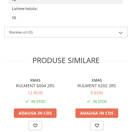
Filtre ulei motor
Latime totala:
Filtre combustibil
10
Filtre aer
Review-uri
(0)
Lichide auto
Antigel
Apa distilata
PRODUSE SIMILARE
Solutie parbriz
AdBlue
Solutie Wabco
XMAS
XMAS
RULMENT 6004 2RS
RULMENT 6202 2RS
Anvelope si camere
12 RON
9 RON
Camere aer
IN STOC
IN STOC
Camere agricole/forestiere
Electrice
ADAUGA IN COS
ADAUGA IN COS
Acumulatori
Acumulatori Auto