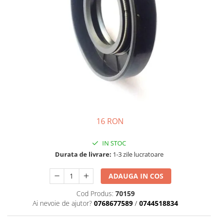
Motor
Transmisie
Directie
Electrice
Injectie
Hidraulica
Franare
Caroserie
Sasiu
Tractor Fiat 415
16 RON
Piese utilaje agricole
IN STOC
Cardane
Durata de livrare:
1-3 zile lucratoare
Sfoara baloti
Cruci cardan
ADAUGA IN COS
Brazdare de plug
Cod Produs:
70159
Ai nevoie de ajutor?
0768677589
/
0744518834
Rulmenti si etansari