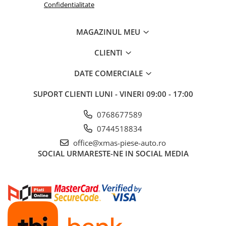
Confidentialitate
Aditivi benzina
Spray tehnic
MAGAZINUL MEU
Silicon
CLIENTI
Solutii
Furtunuri
DATE COMERCIALE
Furtunuri hidraulice
SUPORT CLIENTI
LUNI - VINERI 09:00 - 17:00
Organe asamblare
Suruburi metrice
0768677589
0744518834
Suruburi cap hexagonal
office@xmas-piese-auto.ro
Suruburi cap imbus
SOCIAL
URMARESTE-NE IN SOCIAL MEDIA
Piulite
Piulite hexagonale
Piulite cu autoblocare
Saibe
Saibe plate