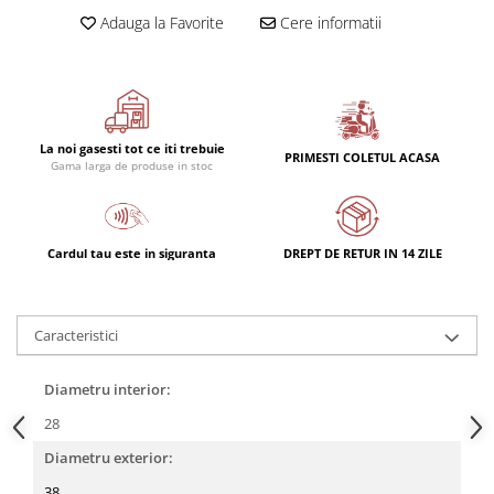
Adauga la Favorite
Cere informatii
La noi gasesti tot ce iti trebuie
PRIMESTI COLETUL ACASA
Gama larga de produse in stoc
Cardul tau este in siguranta
DREPT DE RETUR IN 14 ZILE
Caracteristici
Diametru interior:
28
Diametru exterior:
38