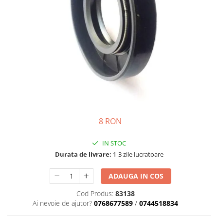
Semnalizari pozitii si stopuri
Clicheti
Directie
Bec feston/soffitte
Electrice
Injectie
Hidraulica
Franare
Caroserie
Sasiu
Tractor Fiat 415
8 RON
IN STOC
Durata de livrare:
1-3 zile lucratoare
ADAUGA IN COS
Cod Produs:
83138
Ai nevoie de ajutor?
0768677589
/
0744518834