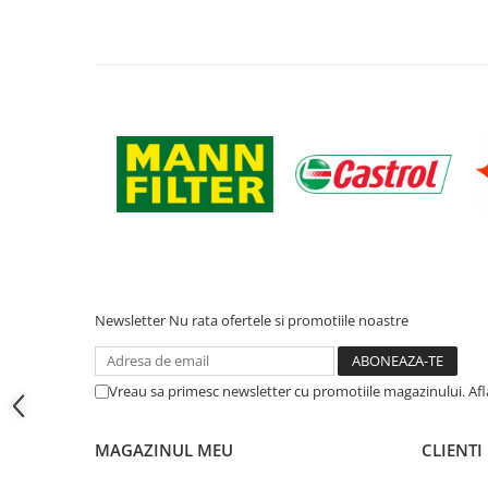
Filtre ulei motor
Filtre combustibil
Filtre aer
Lichide auto
Antigel
Apa distilata
Solutie parbriz
AdBlue
Solutie Wabco
Anvelope si camere
Newsletter
Nu rata ofertele si promotiile noastre
Camere aer
Camere agricole/forestiere
Vreau sa primesc newsletter cu promotiile magazinului. Af
Electrice
Acumulatori
MAGAZINUL MEU
CLIENTI
Acumulatori Auto