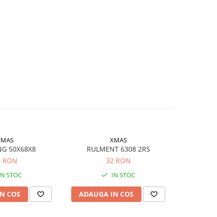
XMAS
XMAS
NG 50X68X8
RULMENT 6308 2RS
SIMER
0 RON
32 RON
IN STOC
IN STOC
N COS
ADAUGA IN COS
ADAUG