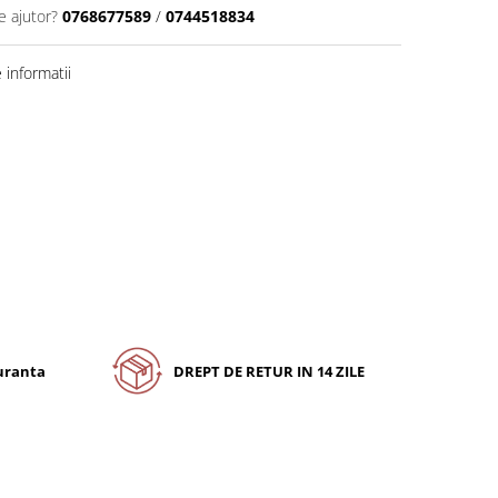
e ajutor?
0768677589
/
0744518834
informatii
guranta
DREPT DE RETUR IN 14 ZILE