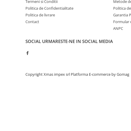
Termeni si Conditii
Metode de
Acumulatori moto/ATV
Politica de Confidentialitate
Politica d
Lampi spate
Politica de livrare
Garantia 
Faruri
Contact
Formular 
ANPC
Proiectoare
Lampi gabarit
SOCIAL
URMARESTE-NE IN SOCIAL MEDIA
Catadioptri
Redresoare
Cabluri instalatie electrica
Becuri auto
Copyright Xmas impex srl
Platforma E-commerce by Gomag
Bec faruri si ceata
Semnalizari pozitii si stopuri
Bec feston/soffitte
Chimice
Aditivi
Aditivi ulei
Aditivi motorina