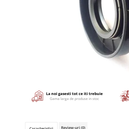
Motor
Transmisie
Directie
Electrice
Injectie
Hidraulica
Franare
Caroserie
Sasiu
Tractor Fiat 415
Piese utilaje agricole
Distribuie
Cardane
pe
Facebook
La noi gasesti tot ce iti trebuie
Sfoara baloti
Gama larga de produse in stoc
Cruci cardan
Brazdare de plug
Rulmenti si etansari
Review-uri
(0)
Caracteristici