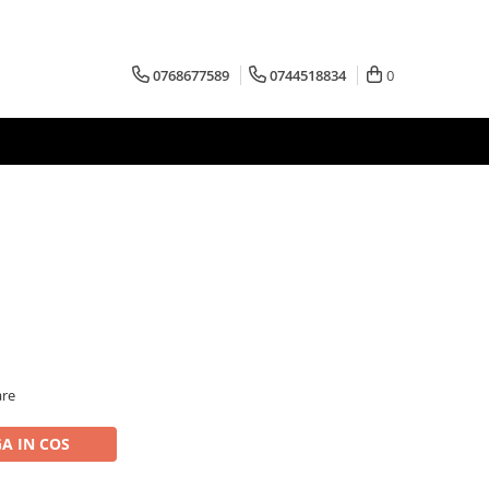
0768677589
0744518834
0
are
A IN COS