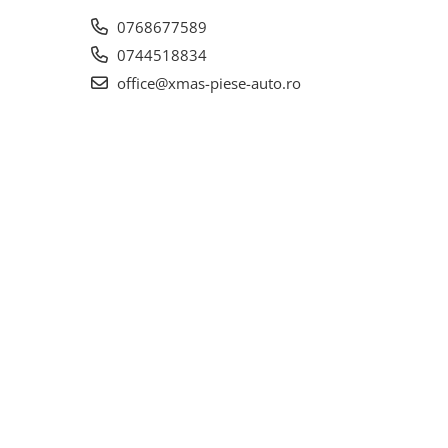
0768677589
0744518834
office@xmas-piese-auto.ro