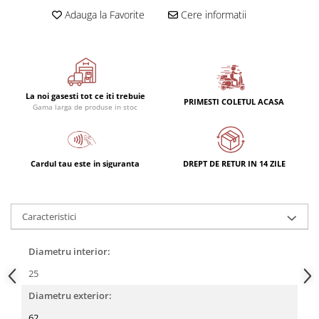
Adauga la Favorite
Cere informatii
La noi gasesti tot ce iti trebuie
PRIMESTI COLETUL ACASA
Gama larga de produse in stoc
Cardul tau este in siguranta
DREPT DE RETUR IN 14 ZILE
Caracteristici
Diametru interior:
25
Diametru exterior:
62