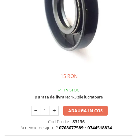
Semnalizari pozitii si stopuri
Clicheti
Directie
Bec feston/soffitte
Electrice
Injectie
Hidraulica
Franare
Caroserie
Sasiu
Tractor Fiat 415
15 RON
IN STOC
Durata de livrare:
1-3 zile lucratoare
ADAUGA IN COS
Cod Produs:
83136
Ai nevoie de ajutor?
0768677589
/
0744518834