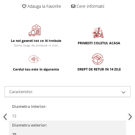
Adauga la Favorite
Cere informatii
La noi gasesti tot ce iti trebuie
PRIMESTI COLETUL ACASA
Gama larga de produse in stoc
Cardul tau este in siguranta
DREPT DE RETUR IN 14 ZILE
Caracteristici
Diametru interior:
12
Diametru exterior:
25