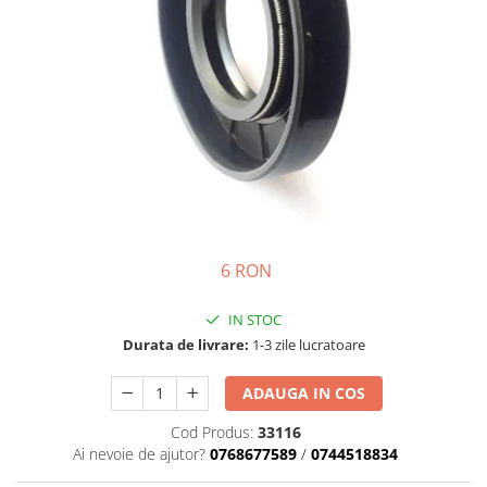
Semnalizari pozitii si stopuri
Clicheti
Directie
Bec feston/soffitte
Electrice
Injectie
Hidraulica
Franare
Caroserie
Sasiu
Tractor Fiat 415
6 RON
IN STOC
Durata de livrare:
1-3 zile lucratoare
ADAUGA IN COS
Cod Produs:
33116
Ai nevoie de ajutor?
0768677589
/
0744518834