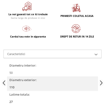
Rulmenti
Rulmenti cu bile
Rulmenti cu role
La noi gasesti tot ce iti trebuie
PRIMESTI COLETUL ACASA
Gama larga de produse in stoc
Etansari
Simeringuri
Curele si lanturi
Cardul tau este in siguranta
DREPT DE RETUR IN 14 ZILE
Curele trapezoidale
Curele clasice
Curele clasice dintate
Caracteristici
Lubrifianti
Ulei
Diametru interior:
Ulei motor
50
Ulei transmisie
Diametru exterior:
Ulei hidraulic
110
Ulei servodirectie
Latime totala:
Vaselina
27
Filtre