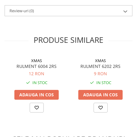
Filtre ulei motor
Review-uri
(0)
Filtre combustibil
Filtre aer
Lichide auto
PRODUSE SIMILARE
Antigel
Apa distilata
XMAS
XMAS
Solutie parbriz
RULMENT 6004 2RS
RULMENT 6202 2RS
AdBlue
12 RON
9 RON
Solutie Wabco
IN STOC
IN STOC
Anvelope si camere
ADAUGA IN COS
ADAUGA IN COS
Camere aer
Camere agricole/forestiere
Electrice
Acumulatori
Acumulatori Auto