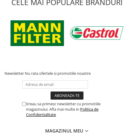
CELE MAI POPULARE BRANDURI
Acumulatori moto/ATV
Lampi spate
Faruri
Proiectoare
Lampi gabarit
Catadioptri
Redresoare
Cabluri instalatie electrica
Newsletter
Nu rata ofertele si promotiile noastre
Becuri auto
Bec faruri si ceata
Semnalizari pozitii si stopuri
Bec feston/soffitte
Vreau sa primesc newsletter cu promotiile
Chimice
magazinului. Afla mai multe in
Politica de
Confidentialitate
Aditivi
Aditivi ulei
MAGAZINUL MEU
Aditivi motorina