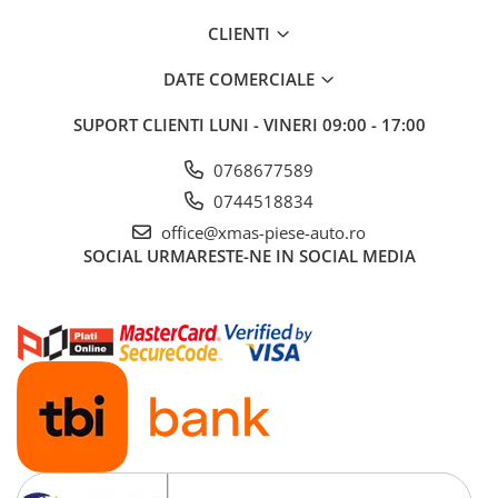
Aditivi benzina
CLIENTI
Spray tehnic
DATE COMERCIALE
Silicon
SUPORT CLIENTI
LUNI - VINERI 09:00 - 17:00
Solutii
Furtunuri
0768677589
Furtunuri hidraulice
0744518834
Organe asamblare
office@xmas-piese-auto.ro
Suruburi metrice
SOCIAL
URMARESTE-NE IN SOCIAL MEDIA
Suruburi cap hexagonal
Suruburi cap imbus
Piulite
Piulite hexagonale
Piulite cu autoblocare
Saibe
Saibe plate