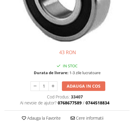
Motor
Transmisie
Directie
Electrice
Injectie
Hidraulica
Franare
43 RON
Caroserie
Sasiu
IN STOC
Tractor Fiat 415
Durata de livrare:
1-3 zile lucratoare
Piese utilaje agricole
ADAUGA IN COS
Cardane
Cod Produs:
33407
Sfoara baloti
Ai nevoie de ajutor?
0768677589
/
0744518834
Cruci cardan
Brazdare de plug
Adauga la Favorite
Cere informatii
Rulmenti si etansari