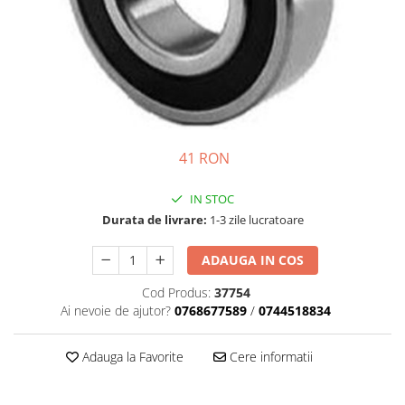
Semnalizari pozitii si stopuri
Clicheti
Directie
Bec feston/soffitte
Electrice
Injectie
Hidraulica
Franare
Caroserie
41 RON
Sasiu
Tractor Fiat 415
IN STOC
Durata de livrare:
1-3 zile lucratoare
ADAUGA IN COS
Cod Produs:
37754
Ai nevoie de ajutor?
0768677589
/
0744518834
Adauga la Favorite
Cere informatii