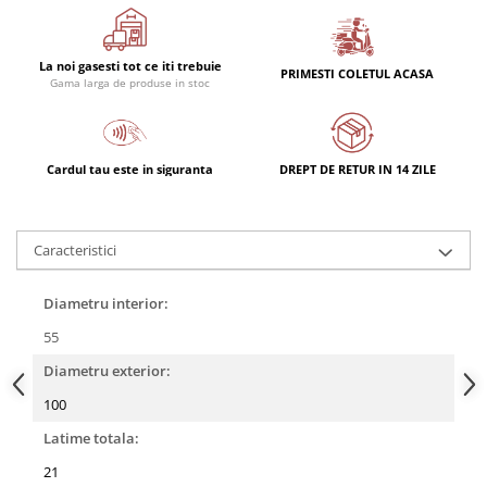
La noi gasesti tot ce iti trebuie
PRIMESTI COLETUL ACASA
Gama larga de produse in stoc
Cardul tau este in siguranta
DREPT DE RETUR IN 14 ZILE
Caracteristici
Diametru interior:
55
Diametru exterior:
100
Latime totala:
21