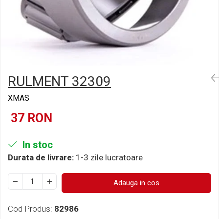
Semnalizari pozitii si stopuri
Clicheti
Directie
Bec feston/soffitte
Electrice
Injectie
Hidraulica
Franare
Caroserie
RULMENT 32309
Sasiu
XMAS
Tractor Fiat 415
37 RON
In stoc
Durata de livrare:
1-3 zile lucratoare
Adauga in cos
Cod Produs:
82986