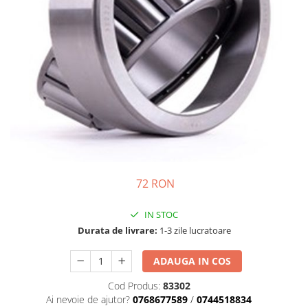
Semnalizari pozitii si stopuri
Clicheti
Directie
Bec feston/soffitte
Electrice
Injectie
Hidraulica
Franare
Caroserie
Sasiu
Tractor Fiat 415
72 RON
IN STOC
Durata de livrare:
1-3 zile lucratoare
ADAUGA IN COS
Cod Produs:
83302
Ai nevoie de ajutor?
0768677589
/
0744518834