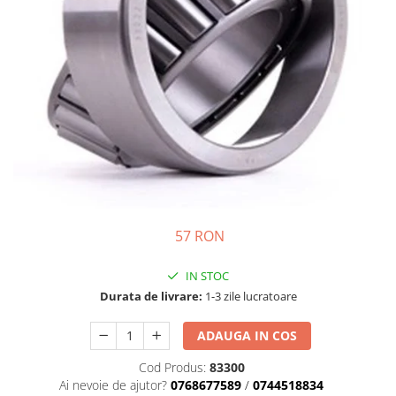
Semnalizari pozitii si stopuri
Clicheti
Directie
Bec feston/soffitte
Electrice
Injectie
Hidraulica
Franare
Caroserie
Sasiu
Tractor Fiat 415
57 RON
IN STOC
Durata de livrare:
1-3 zile lucratoare
ADAUGA IN COS
Cod Produs:
83300
Ai nevoie de ajutor?
0768677589
/
0744518834