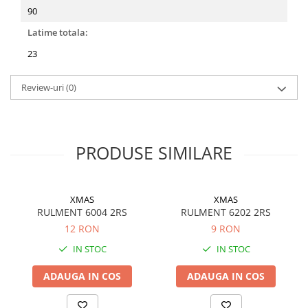
90
Filtre ulei motor
Latime totala:
Filtre combustibil
23
Filtre aer
Lichide auto
Review-uri
(0)
Antigel
Apa distilata
Solutie parbriz
PRODUSE SIMILARE
AdBlue
Solutie Wabco
XMAS
XMAS
Anvelope si camere
RULMENT 6004 2RS
RULMENT 6202 2RS
Camere aer
12 RON
9 RON
Camere agricole/forestiere
IN STOC
IN STOC
Electrice
ADAUGA IN COS
ADAUGA IN COS
Acumulatori
Acumulatori Auto