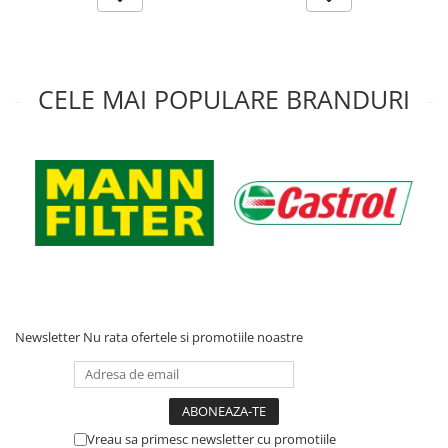
Acumulatori moto/ATV
Lampi spate
Faruri
CELE MAI POPULARE BRANDURI
Proiectoare
Lampi gabarit
Catadioptri
Redresoare
Cabluri instalatie electrica
Becuri auto
Bec faruri si ceata
Semnalizari pozitii si stopuri
Newsletter
Nu rata ofertele si promotiile noastre
Bec feston/soffitte
Chimice
Aditivi
Aditivi ulei
Vreau sa primesc newsletter cu promotiile
Aditivi motorina