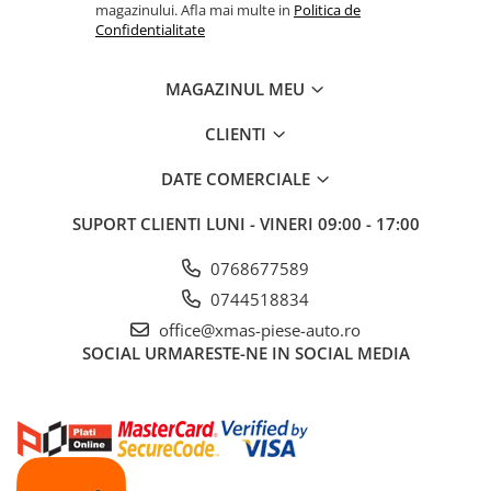
magazinului. Afla mai multe in
Politica de
Aditivi benzina
Confidentialitate
Spray tehnic
MAGAZINUL MEU
Silicon
Solutii
CLIENTI
Furtunuri
DATE COMERCIALE
Furtunuri hidraulice
Organe asamblare
SUPORT CLIENTI
LUNI - VINERI 09:00 - 17:00
Suruburi metrice
0768677589
Suruburi cap hexagonal
0744518834
Suruburi cap imbus
office@xmas-piese-auto.ro
Piulite
SOCIAL
URMARESTE-NE IN SOCIAL MEDIA
Piulite hexagonale
Piulite cu autoblocare
Saibe
Saibe plate