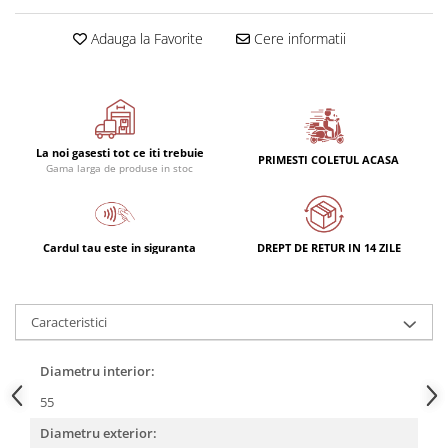
Rulmenti
Rulmenti cu bile
Adauga la Favorite
Cere informatii
Rulmenti cu role
Etansari
Simeringuri
Curele si lanturi
La noi gasesti tot ce iti trebuie
PRIMESTI COLETUL ACASA
Curele trapezoidale
Gama larga de produse in stoc
Curele clasice
Curele clasice dintate
Cardul tau este in siguranta
DREPT DE RETUR IN 14 ZILE
Lubrifianti
Ulei
Ulei motor
Caracteristici
Ulei transmisie
Ulei hidraulic
Diametru interior:
Ulei servodirectie
55
Vaselina
Diametru exterior:
Filtre