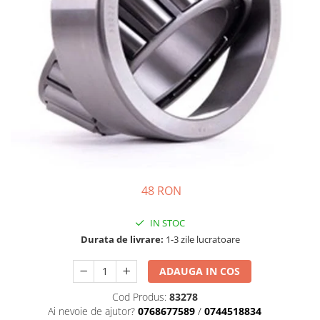
Motor
Transmisie
Directie
Electrice
Injectie
Hidraulica
Franare
Caroserie
Sasiu
Tractor Fiat 415
48 RON
Piese utilaje agricole
Cardane
IN STOC
Sfoara baloti
Durata de livrare:
1-3 zile lucratoare
Cruci cardan
ADAUGA IN COS
Brazdare de plug
Cod Produs:
83278
Rulmenti si etansari
Ai nevoie de ajutor?
0768677589
/
0744518834