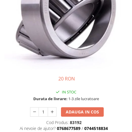
Semnalizari pozitii si stopuri
Clicheti
Directie
Bec feston/soffitte
Electrice
Injectie
Hidraulica
Franare
Caroserie
Sasiu
Tractor Fiat 415
20 RON
IN STOC
Durata de livrare:
1-3 zile lucratoare
ADAUGA IN COS
Cod Produs:
83192
Ai nevoie de ajutor?
0768677589
/
0744518834