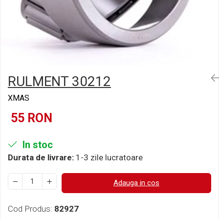
Semnalizari pozitii si stopuri
Clicheti
Directie
Bec feston/soffitte
Electrice
Injectie
Hidraulica
Franare
Caroserie
RULMENT 30212
Sasiu
XMAS
Tractor Fiat 415
55 RON
In stoc
Durata de livrare:
1-3 zile lucratoare
Adauga in cos
Cod Produs:
82927