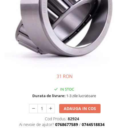
Semnalizari pozitii si stopuri
Clicheti
Directie
Bec feston/soffitte
Electrice
Injectie
Hidraulica
Franare
Caroserie
Sasiu
Tractor Fiat 415
31 RON
IN STOC
Durata de livrare:
1-3 zile lucratoare
ADAUGA IN COS
Cod Produs:
82924
Ai nevoie de ajutor?
0768677589
/
0744518834