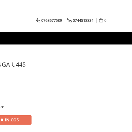
0768677589
0744518834
0
NGA U445
are
A IN COS