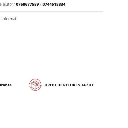
e ajutor?
0768677589
/
0744518834
informatii
guranta
DREPT DE RETUR IN 14 ZILE