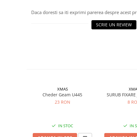
Rulmenti
Rulmenti cu bile
Daca doresti sa iti exprimi parerea despre acest 
Rulmenti cu role
SCRIE UN REVIEW
Etansari
Simeringuri
Curele si lanturi
Curele trapezoidale
Curele clasice
Curele clasice dintate
Lubrifianti
Ulei
XMAS
XMA
Ulei motor
Cheder Geam U445
SURUB FIXARE
Ulei transmisie
23 RON
8 R
Ulei hidraulic
Ulei servodirectie
Vaselina
IN STOC
IN 
Filtre