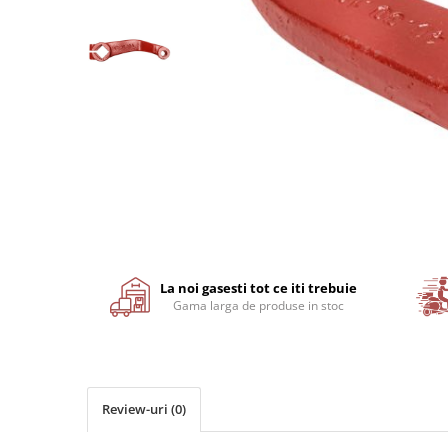
Motor
Transmisie
Directie
Electrice
Injectie
Hidraulica
Franare
Caroserie
Sasiu
Tractor Fiat 415
Distribuie
pe
Piese utilaje agricole
Facebook
La noi gasesti tot ce iti trebuie
Cardane
Gama larga de produse in stoc
Sfoara baloti
Cruci cardan
Brazdare de plug
Review-uri
(0)
Rulmenti si etansari