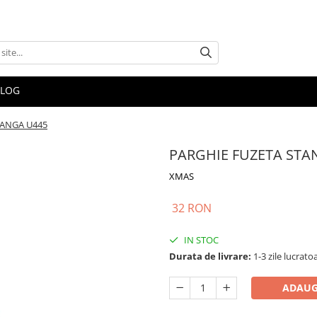
BLOG
TANGA U445
PARGHIE FUZETA STA
XMAS
32 RON
IN STOC
Durata de livrare:
1-3 zile lucrato
ADAUG