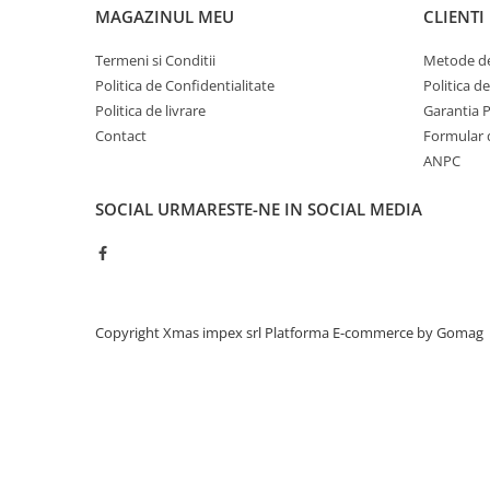
Acumulatori moto/ATV
MAGAZINUL MEU
CLIENTI
Lampi spate
Termeni si Conditii
Metode de
Faruri
Politica de Confidentialitate
Politica d
Proiectoare
Politica de livrare
Garantia 
Contact
Formular 
Lampi gabarit
ANPC
Catadioptri
SOCIAL
URMARESTE-NE IN SOCIAL MEDIA
Redresoare
Cabluri instalatie electrica
Becuri auto
Bec faruri si ceata
Copyright Xmas impex srl
Platforma E-commerce by Gomag
Semnalizari pozitii si stopuri
Bec feston/soffitte
Chimice
Aditivi
Aditivi ulei
Aditivi motorina