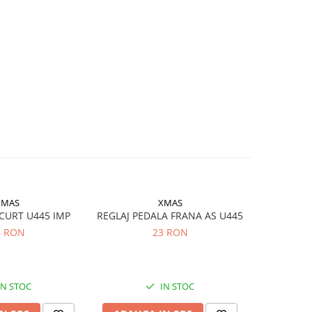
XMAS
XMAS
CURT U445 IMP
REGLAJ PEDALA FRANA AS U445
Bara direc
U4
6 RON
23 RON
IN STOC
IN STOC