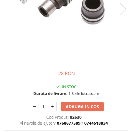
Semnalizari pozitii si stopuri
Clicheti
Directie
Bec feston/soffitte
Electrice
Injectie
Hidraulica
Franare
Caroserie
Sasiu
Tractor Fiat 415
28 RON
IN STOC
Durata de livrare:
1-3 zile lucratoare
ADAUGA IN COS
Cod Produs:
82630
Ai nevoie de ajutor?
0768677589
/
0744518834