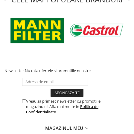
Acumulatori moto/ATV
Lampi spate
Faruri
Proiectoare
Lampi gabarit
Catadioptri
Redresoare
Cabluri instalatie electrica
Newsletter
Nu rata ofertele si promotiile noastre
Becuri auto
Bec faruri si ceata
Semnalizari pozitii si stopuri
Bec feston/soffitte
Vreau sa primesc newsletter cu promotiile
magazinului. Afla mai multe in
Politica de
Chimice
Confidentialitate
Aditivi
Aditivi ulei
MAGAZINUL MEU
Aditivi motorina