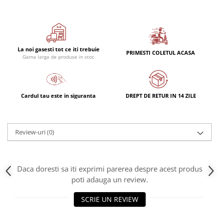
Rulmenti
Rulmenti cu bile
Rulmenti cu role
Etansari
La noi gasesti tot ce iti trebuie
PRIMESTI COLETUL ACASA
Simeringuri
Gama larga de produse in stoc
Curele si lanturi
Curele trapezoidale
Cardul tau este in siguranta
DREPT DE RETUR IN 14 ZILE
Curele clasice
Curele clasice dintate
Lubrifianti
Review-uri
(0)
Ulei
Ulei motor
Ulei transmisie
Daca doresti sa iti exprimi parerea despre acest produs
Ulei hidraulic
poti adauga un review.
Ulei servodirectie
SCRIE UN REVIEW
Vaselina
Filtre