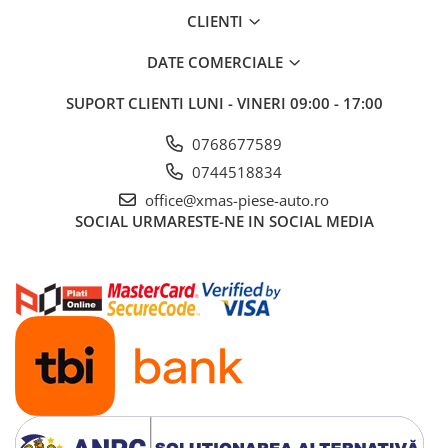
CLIENTI
Aditivi benzina
Spray tehnic
DATE COMERCIALE
Silicon
SUPORT CLIENTI
LUNI - VINERI 09:00 - 17:00
Solutii
0768677589
Furtunuri
Furtunuri hidraulice
0744518834
office@xmas-piese-auto.ro
Organe asamblare
SOCIAL
URMARESTE-NE IN SOCIAL MEDIA
Suruburi metrice
Suruburi cap hexagonal
Suruburi cap imbus
Piulite
Piulite hexagonale
Piulite cu autoblocare
Saibe
Saibe plate