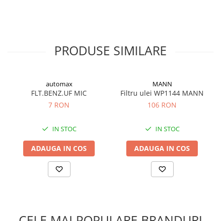
Filtre ulei motor
Filtre combustibil
Filtre aer
PRODUSE SIMILARE
Lichide auto
Antigel
Apa distilata
automax
MANN
FLT.BENZ.UF MIC
Filtru ulei WP1144 MANN
Solutie parbriz
7 RON
106 RON
AdBlue
IN STOC
IN STOC
Solutie Wabco
Anvelope si camere
ADAUGA IN COS
ADAUGA IN COS
Camere aer
Camere agricole/forestiere
Electrice
Acumulatori
Acumulatori Auto
CELE MAI POPULARE BRANDURI