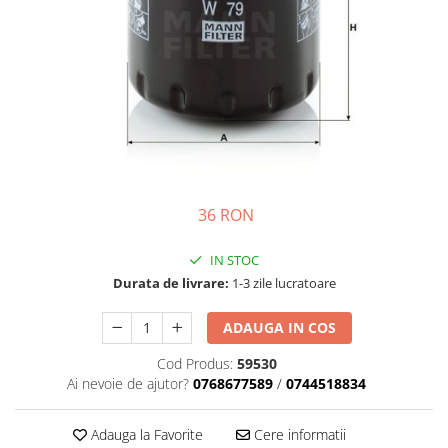
Motor
Transmisie
Directie
Electrice
Injectie
Hidraulica
Franare
Caroserie
36 RON
Sasiu
Tractor Fiat 415
IN STOC
Piese utilaje agricole
Durata de livrare:
1-3 zile lucratoare
Cardane
ADAUGA IN COS
Sfoara baloti
Cruci cardan
Cod Produs:
59530
Ai nevoie de ajutor?
0768677589
/
0744518834
Brazdare de plug
Rulmenti si etansari
Adauga la Favorite
Cere informatii