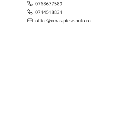
0768677589
0744518834
office@xmas-piese-auto.ro