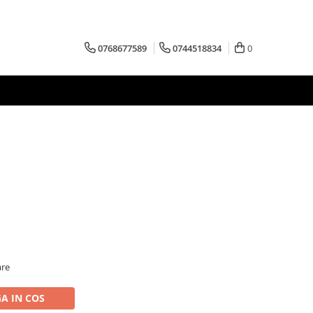
0768677589
0744518834
0
are
A IN COS