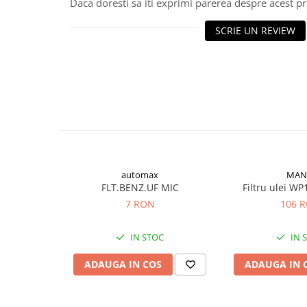
Rulmenti
Daca doresti sa iti exprimi parerea despre acest 
Rulmenti cu bile
SCRIE UN REVIEW
Rulmenti cu role
Etansari
Simeringuri
Curele si lanturi
Curele trapezoidale
Curele clasice
Curele clasice dintate
Lubrifianti
automax
MAN
FLT.BENZ.UF MIC
Filtru ulei 
Ulei
7 RON
106 
Ulei motor
Ulei transmisie
IN STOC
IN 
Ulei hidraulic
Ulei servodirectie
ADAUGA IN COS
ADAUGA IN 
Vaselina
Filtre