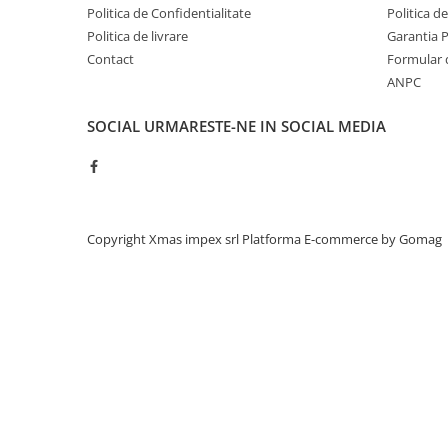
Acumulatori moto/ATV
Politica de Confidentialitate
Politica d
Politica de livrare
Garantia 
Lampi spate
Contact
Formular 
Faruri
ANPC
Proiectoare
SOCIAL
URMARESTE-NE IN SOCIAL MEDIA
Lampi gabarit
Catadioptri
Redresoare
Cabluri instalatie electrica
Copyright Xmas impex srl
Platforma E-commerce by Gomag
Becuri auto
Bec faruri si ceata
Semnalizari pozitii si stopuri
Bec feston/soffitte
Chimice
Aditivi
Aditivi ulei
Aditivi motorina