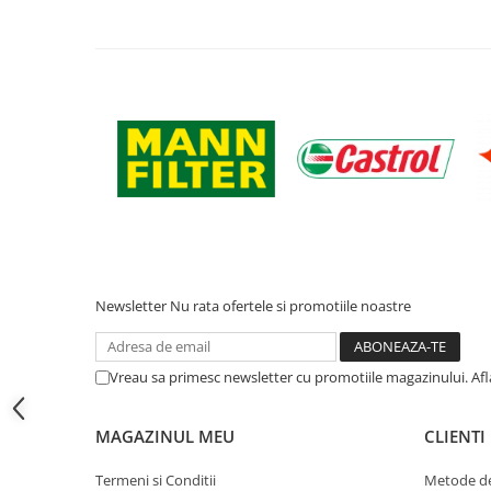
Filtre ulei motor
Filtre combustibil
Filtre aer
Lichide auto
Antigel
Apa distilata
Solutie parbriz
AdBlue
Solutie Wabco
Newsletter
Nu rata ofertele si promotiile noastre
Anvelope si camere
Camere aer
Vreau sa primesc newsletter cu promotiile magazinului. Af
Camere agricole/forestiere
Electrice
MAGAZINUL MEU
CLIENTI
Acumulatori
Acumulatori Auto
Termeni si Conditii
Metode de