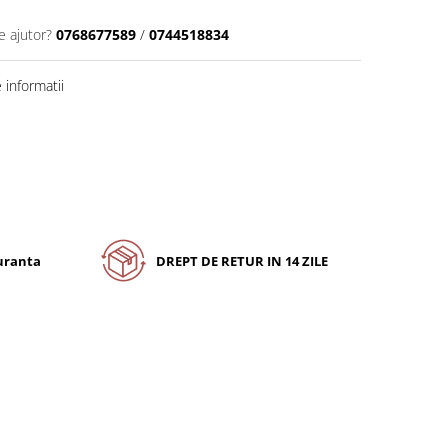
e ajutor?
0768677589
/
0744518834
informatii
guranta
DREPT DE RETUR IN 14 ZILE