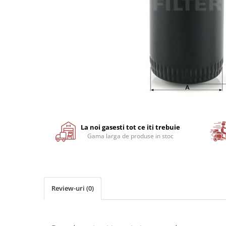
Motor
Transmisie
Directie
Electrice
Injectie
Hidraulica
Franare
Caroserie
Distribuie
Sasiu
pe
Tractor Fiat 415
Facebook
La noi gasesti tot ce iti trebuie
Gama larga de produse in stoc
Piese utilaje agricole
Cardane
Sfoara baloti
Cruci cardan
Review-uri
(0)
Brazdare de plug
Rulmenti si etansari