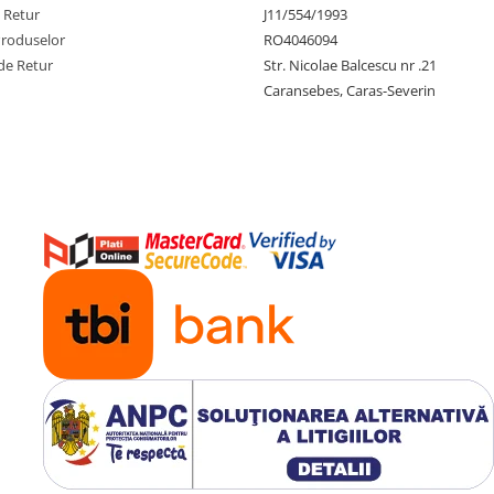
e Retur
J11/554/1993
Produselor
RO4046094
de Retur
Str. Nicolae Balcescu nr .21
Caransebes, Caras-Severin