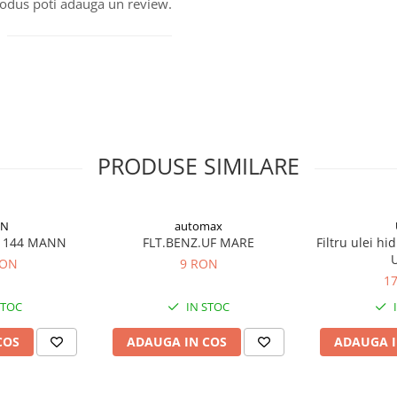
produs poti adauga un review.
PRODUSE SIMILARE
N
automax
WP1144 MANN
FLT.BENZ.UF MARE
Filtru ulei hi
RON
9 RON
1
STOC
IN STOC
COS
ADAUGA IN COS
ADAUGA I