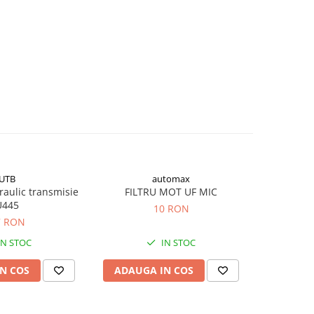
UTB
automax
draulic transmisie
FILTRU MOT UF MIC
Filtr
U445
10 RON
7 RON
IN STOC
IN STOC
N COS
ADAUGA IN COS
ADAUG