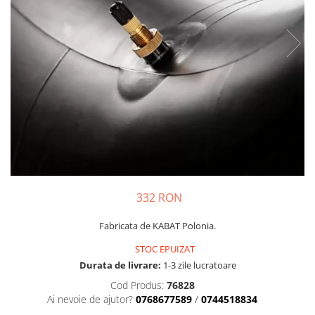
Semnalizari pozitii si stopuri
Clicheti
Directie
Bec feston/soffitte
Electrice
Injectie
Hidraulica
Franare
Caroserie
Sasiu
Tractor Fiat 415
332 RON
Fabricata de KABAT Polonia.
STOC EPUIZAT
Durata de livrare:
1-3 zile lucratoare
Cod Produs:
76828
Ai nevoie de ajutor?
0768677589
/
0744518834