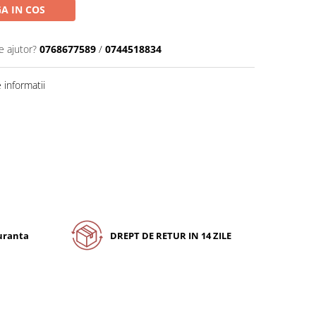
A IN COS
e ajutor?
0768677589
/
0744518834
informatii
guranta
DREPT DE RETUR IN 14 ZILE