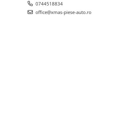
0744518834
office@xmas-piese-auto.ro