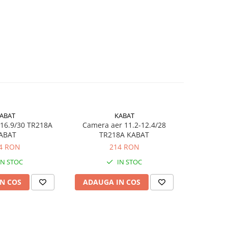
ABAT
KABAT
16.9/30 TR218A
Camera aer 11.2-12.4/28
Camera aer
ABAT
TR218A KABAT
4 RON
214 RON
IN STOC
IN STOC
N COS
ADAUGA IN COS
ADAUG