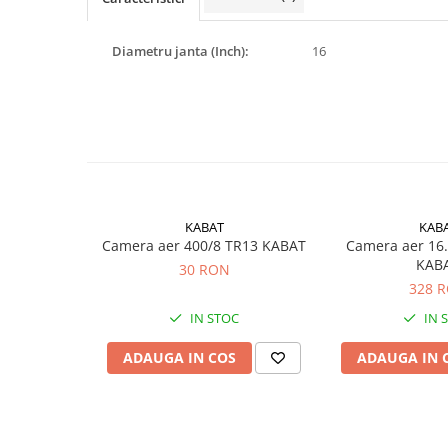
Rulmenti
Rulmenti cu bile
Diametru janta (Inch):
16
Rulmenti cu role
Etansari
Simeringuri
Curele si lanturi
Curele trapezoidale
Curele clasice
Curele clasice dintate
KABAT
KAB
Camera aer 400/8 TR13 KABAT
Camera aer 16
Lubrifianti
KAB
30 RON
Ulei
328 
Ulei motor
IN STOC
IN 
Ulei transmisie
ADAUGA IN COS
ADAUGA IN 
Ulei hidraulic
Ulei servodirectie
Vaselina
Filtre