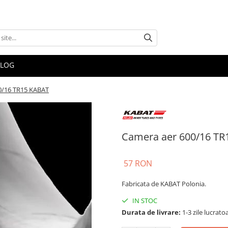
BLOG
0/16 TR15 KABAT
Camera aer 600/16 TR
57 RON
Fabricata de KABAT Polonia.
IN STOC
Durata de livrare:
1-3 zile lucrato