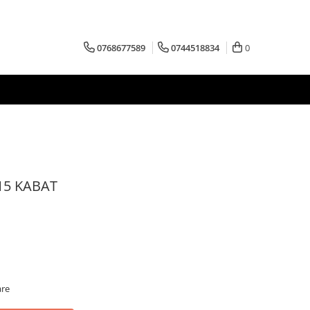
0768677589
0744518834
0
15 KABAT
are