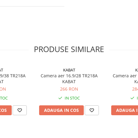
PRODUSE SIMILARE
AT
KABAT
K
.9/38 TR218A
Camera aer 16.9/28 TR218A
Camera aer 
AT
KABAT
K
RON
266 RON
28
STOC
IN STOC
COS
ADAUGA IN COS
ADAUGA I