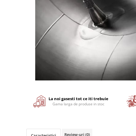
Motor
Transmisie
Directie
Electrice
Injectie
Hidraulica
Franare
Caroserie
Sasiu
Tractor Fiat 415
Piese utilaje agricole
Distribuie
Cardane
pe
Facebook
La noi gasesti tot ce iti trebuie
Sfoara baloti
Gama larga de produse in stoc
Cruci cardan
Brazdare de plug
Rulmenti si etansari
Review-uri
(0)
Caracteristici