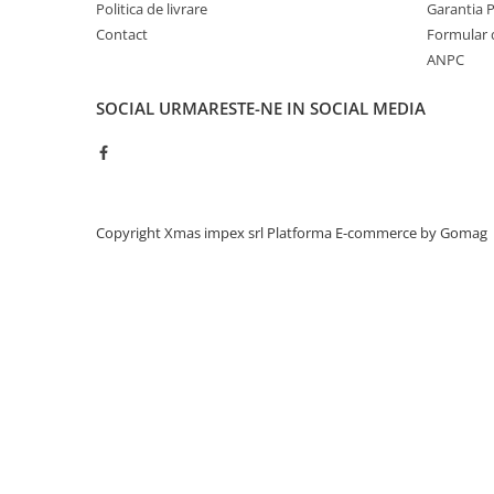
Politica de livrare
Garantia 
Acumulatori moto/ATV
Contact
Formular 
Lampi spate
ANPC
Faruri
SOCIAL
URMARESTE-NE IN SOCIAL MEDIA
Proiectoare
Lampi gabarit
Catadioptri
Redresoare
Copyright Xmas impex srl
Platforma E-commerce by Gomag
Cabluri instalatie electrica
Becuri auto
Bec faruri si ceata
Semnalizari pozitii si stopuri
Bec feston/soffitte
Chimice
Aditivi
Aditivi ulei
Aditivi motorina