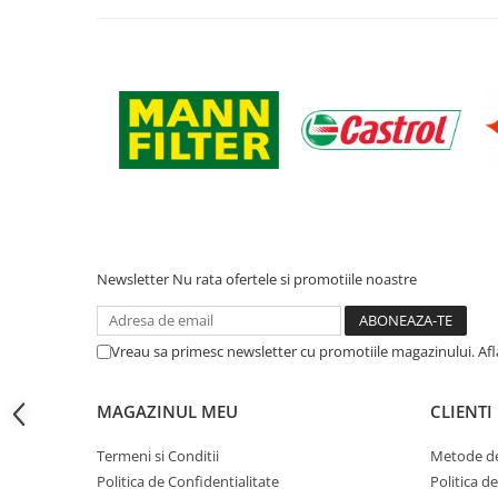
Filtre ulei motor
Filtre combustibil
Filtre aer
Lichide auto
Antigel
Apa distilata
Solutie parbriz
AdBlue
Newsletter
Nu rata ofertele si promotiile noastre
Solutie Wabco
Anvelope si camere
Vreau sa primesc newsletter cu promotiile magazinului. Af
Camere aer
Camere agricole/forestiere
MAGAZINUL MEU
CLIENTI
Electrice
Acumulatori
Termeni si Conditii
Metode de
Acumulatori Auto
Politica de Confidentialitate
Politica d