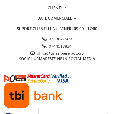
Aditivi benzina
CLIENTI
Spray tehnic
DATE COMERCIALE
Silicon
SUPORT CLIENTI
LUNI - VINERI 09:00 - 17:00
Solutii
Furtunuri
0768677589
Furtunuri hidraulice
0744518834
Organe asamblare
office@xmas-piese-auto.ro
Suruburi metrice
SOCIAL
URMARESTE-NE IN SOCIAL MEDIA
Suruburi cap hexagonal
Suruburi cap imbus
Piulite
Piulite hexagonale
Piulite cu autoblocare
Saibe
Saibe plate