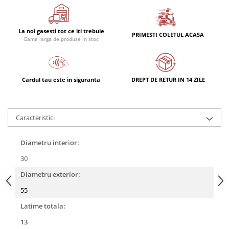
Rulmenti
Rulmenti cu bile
Rulmenti cu role
La noi gasesti tot ce iti trebuie
PRIMESTI COLETUL ACASA
Gama larga de produse in stoc
Etansari
Simeringuri
Curele si lanturi
Cardul tau este in siguranta
DREPT DE RETUR IN 14 ZILE
Curele trapezoidale
Curele clasice
Curele clasice dintate
Caracteristici
Lubrifianti
Ulei
Diametru interior:
Ulei motor
30
Ulei transmisie
Diametru exterior:
Ulei hidraulic
55
Ulei servodirectie
Latime totala:
Vaselina
13
Filtre