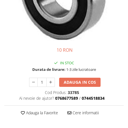
Motor
Transmisie
Directie
Electrice
Injectie
Hidraulica
Franare
10 RON
Caroserie
Sasiu
IN STOC
Tractor Fiat 415
Durata de livrare:
1-3 zile lucratoare
Piese utilaje agricole
ADAUGA IN COS
Cardane
Cod Produs:
33785
Sfoara baloti
Ai nevoie de ajutor?
0768677589
/
0744518834
Cruci cardan
Brazdare de plug
Adauga la Favorite
Cere informatii
Rulmenti si etansari