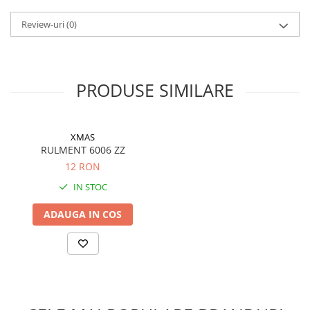
Filtre ulei motor
Review-uri
(0)
Filtre combustibil
Filtre aer
Lichide auto
PRODUSE SIMILARE
Antigel
Apa distilata
XMAS
Solutie parbriz
RULMENT 6006 ZZ
AdBlue
12 RON
Solutie Wabco
IN STOC
Anvelope si camere
ADAUGA IN COS
Camere aer
Camere agricole/forestiere
Electrice
Acumulatori
Acumulatori Auto