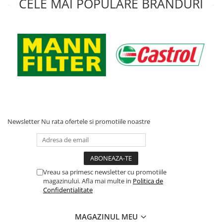
CELE MAI POPULARE BRANDURI
Acumulatori moto/ATV
Lampi spate
Faruri
Proiectoare
Lampi gabarit
Catadioptri
Redresoare
Cabluri instalatie electrica
Newsletter
Nu rata ofertele si promotiile noastre
Becuri auto
Bec faruri si ceata
Semnalizari pozitii si stopuri
Bec feston/soffitte
Vreau sa primesc newsletter cu promotiile
Chimice
magazinului. Afla mai multe in
Politica de
Confidentialitate
Aditivi
Aditivi ulei
MAGAZINUL MEU
Aditivi motorina