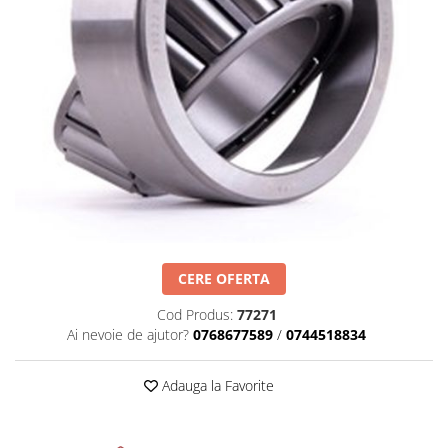
Semnalizari pozitii si stopuri
Clicheti
Directie
Bec feston/soffitte
Electrice
Injectie
Hidraulica
Franare
Caroserie
Sasiu
Tractor Fiat 415
CERE OFERTA
Cod Produs:
77271
Ai nevoie de ajutor?
0768677589
/
0744518834
Adauga la Favorite