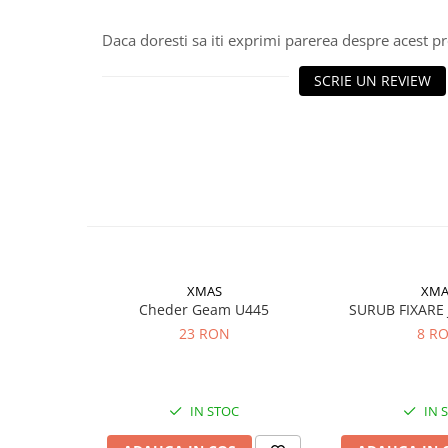
Rulmenti
Rulmenti cu bile
Daca doresti sa iti exprimi parerea despre acest 
Rulmenti cu role
SCRIE UN REVIEW
Etansari
Simeringuri
Curele si lanturi
Curele trapezoidale
Curele clasice
Curele clasice dintate
Lubrifianti
Ulei
XMAS
XMA
Ulei motor
Cheder Geam U445
SURUB FIXARE
Ulei transmisie
23 RON
8 R
Ulei hidraulic
Ulei servodirectie
Vaselina
IN STOC
IN 
Filtre