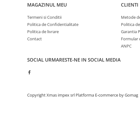
Acumulatori moto/ATV
MAGAZINUL MEU
CLIENTI
Lampi spate
Termeni si Conditii
Metode de
Faruri
Politica de Confidentialitate
Politica d
Proiectoare
Politica de livrare
Garantia 
Contact
Formular 
Lampi gabarit
ANPC
Catadioptri
SOCIAL
URMARESTE-NE IN SOCIAL MEDIA
Redresoare
Cabluri instalatie electrica
Becuri auto
Bec faruri si ceata
Copyright Xmas impex srl
Platforma E-commerce by Gomag
Semnalizari pozitii si stopuri
Bec feston/soffitte
Chimice
Aditivi
Aditivi ulei
Aditivi motorina