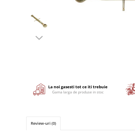
Motor
Transmisie
Directie
Electrice
Injectie
Hidraulica
Franare
Caroserie
Sasiu
Tractor Fiat 415
Distribuie
pe
Piese utilaje agricole
Facebook
La noi gasesti tot ce iti trebuie
Cardane
Gama larga de produse in stoc
Sfoara baloti
Cruci cardan
Brazdare de plug
Review-uri
(0)
Rulmenti si etansari