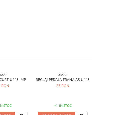
XMAS
XMAS
CURT U445 IMP
REGLAJ PEDALA FRANA AS U445
Bara direc
U4
6 RON
23 RON
IN STOC
IN STOC