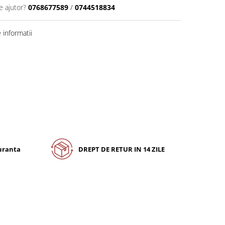
e ajutor?
0768677589
/
0744518834
informatii
guranta
DREPT DE RETUR IN 14 ZILE