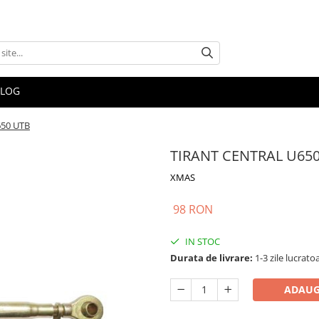
BLOG
50 UTB
TIRANT CENTRAL U65
XMAS
98 RON
IN STOC
Durata de livrare:
1-3 zile lucrato
ADAUG