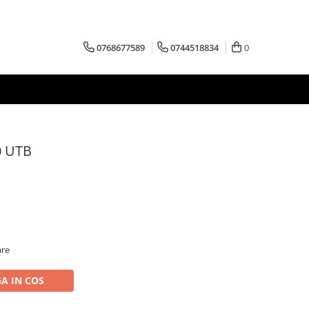
0768677589
0744518834
0
0 UTB
are
A IN COS