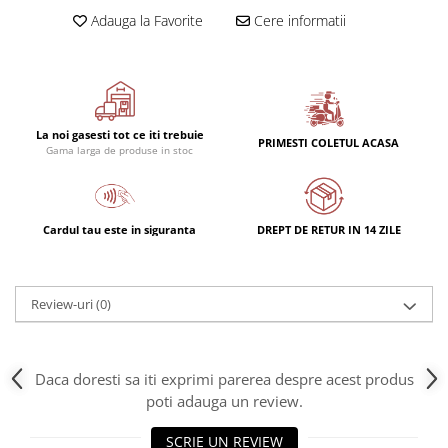
Rulmenti
Adauga la Favorite
Cere informatii
Rulmenti cu bile
Rulmenti cu role
Etansari
Simeringuri
La noi gasesti tot ce iti trebuie
Curele si lanturi
PRIMESTI COLETUL ACASA
Gama larga de produse in stoc
Curele trapezoidale
Curele clasice
Curele clasice dintate
Cardul tau este in siguranta
DREPT DE RETUR IN 14 ZILE
Lubrifianti
Ulei
Review-uri
(0)
Ulei motor
Ulei transmisie
Ulei hidraulic
Daca doresti sa iti exprimi parerea despre acest produs
Ulei servodirectie
poti adauga un review.
Vaselina
Filtre
SCRIE UN REVIEW