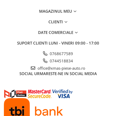
Aditivi benzina
MAGAZINUL MEU
Spray tehnic
Silicon
CLIENTI
Solutii
DATE COMERCIALE
Furtunuri
SUPORT CLIENTI
LUNI - VINERI 09:00 - 17:00
Furtunuri hidraulice
Organe asamblare
0768677589
Suruburi metrice
0744518834
Suruburi cap hexagonal
office@xmas-piese-auto.ro
Suruburi cap imbus
SOCIAL
URMARESTE-NE IN SOCIAL MEDIA
Piulite
Piulite hexagonale
Piulite cu autoblocare
Saibe
Saibe plate