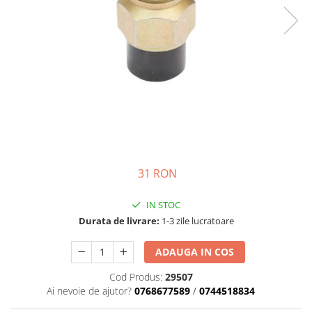
Motor
Transmisie
Directie
Electrice
Injectie
Hidraulica
Franare
Caroserie
Sasiu
Tractor Fiat 415
31 RON
Piese utilaje agricole
IN STOC
Cardane
Durata de livrare:
1-3 zile lucratoare
Sfoara baloti
Cruci cardan
ADAUGA IN COS
Brazdare de plug
Cod Produs:
29507
Ai nevoie de ajutor?
0768677589
/
0744518834
Rulmenti si etansari