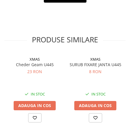
Filtre ulei motor
Filtre combustibil
Filtre aer
Lichide auto
PRODUSE SIMILARE
Antigel
Apa distilata
Solutie parbriz
XMAS
XMAS
Cheder Geam U445
SURUB FIXARE JANTA U445
AdBlue
23 RON
8 RON
Solutie Wabco
Anvelope si camere
Camere aer
IN STOC
IN STOC
Camere agricole/forestiere
ADAUGA IN COS
ADAUGA IN COS
Electrice
Acumulatori
Acumulatori Auto