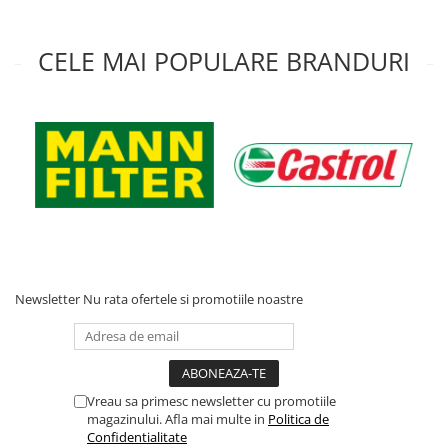
Acumulatori moto/ATV
Lampi spate
CELE MAI POPULARE BRANDURI
Faruri
Proiectoare
Lampi gabarit
Catadioptri
Redresoare
Cabluri instalatie electrica
Becuri auto
Bec faruri si ceata
Newsletter
Nu rata ofertele si promotiile noastre
Semnalizari pozitii si stopuri
Bec feston/soffitte
Chimice
Aditivi
Vreau sa primesc newsletter cu promotiile
magazinului. Afla mai multe in
Politica de
Aditivi ulei
Confidentialitate
Aditivi motorina