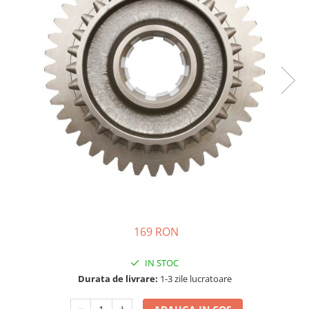
Semnalizari pozitii si stopuri
Clicheti
Directie
Bec feston/soffitte
Electrice
Injectie
Hidraulica
Franare
Caroserie
Sasiu
Tractor Fiat 415
169 RON
IN STOC
Durata de livrare:
1-3 zile lucratoare