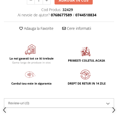
ADAUGA IN COS
Cod Produs:
32429
Ai nevoie de ajutor?
0768677589
/
0744518834
Adauga la Favorite
Cere informatii
La noi gasesti tot ce iti trebuie
PRIMESTI COLETUL ACASA
Gama larga de produse in stoc
Cardul tau este in siguranta
DREPT DE RETUR IN 14 ZILE
Review-uri
(0)