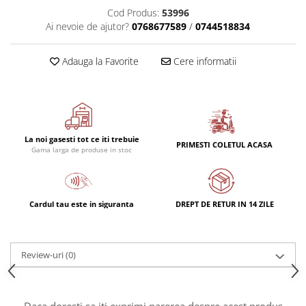
Cod Produs:
53996
Ai nevoie de ajutor?
0768677589
/
0744518834
Adauga la Favorite
Cere informatii
La noi gasesti tot ce iti trebuie
PRIMESTI COLETUL ACASA
Gama larga de produse in stoc
Cardul tau este in siguranta
DREPT DE RETUR IN 14 ZILE
Review-uri
(0)