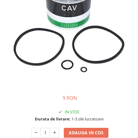
Semnalizari pozitii si stopuri
Clicheti
Directie
Bec feston/soffitte
Electrice
Injectie
Hidraulica
Franare
Caroserie
Sasiu
Tractor Fiat 415
9 RON
IN STOC
Durata de livrare:
1-3 zile lucratoare
ADAUGA IN COS