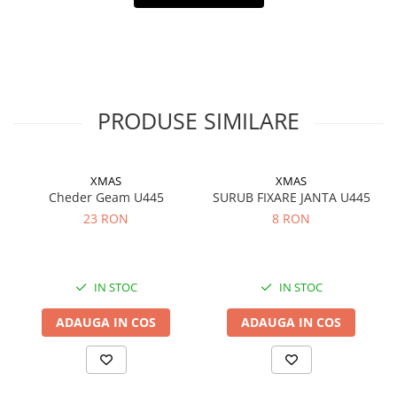
Filtre ulei motor
Filtre combustibil
Filtre aer
Lichide auto
PRODUSE SIMILARE
Antigel
Apa distilata
Solutie parbriz
XMAS
XMAS
Cheder Geam U445
SURUB FIXARE JANTA U445
AdBlue
23 RON
8 RON
Solutie Wabco
Anvelope si camere
Camere aer
IN STOC
IN STOC
Camere agricole/forestiere
ADAUGA IN COS
ADAUGA IN COS
Electrice
Acumulatori
Acumulatori Auto