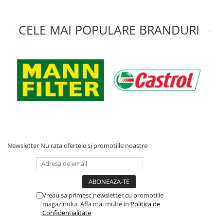
Acumulatori moto/ATV
Lampi spate
CELE MAI POPULARE BRANDURI
Faruri
Proiectoare
Lampi gabarit
Catadioptri
Redresoare
Cabluri instalatie electrica
Becuri auto
Bec faruri si ceata
Newsletter
Nu rata ofertele si promotiile noastre
Semnalizari pozitii si stopuri
Bec feston/soffitte
Chimice
Aditivi
Vreau sa primesc newsletter cu promotiile
magazinului. Afla mai multe in
Politica de
Aditivi ulei
Confidentialitate
Aditivi motorina