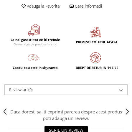
Rulmenti
Adauga la Favorite
Cere informatii
Rulmenti cu bile
Rulmenti cu role
Etansari
Simeringuri
La noi gasesti tot ce iti trebuie
Curele si lanturi
PRIMESTI COLETUL ACASA
Gama larga de produse in stoc
Curele trapezoidale
Curele clasice
Curele clasice dintate
Cardul tau este in siguranta
DREPT DE RETUR IN 14 ZILE
Lubrifianti
Ulei
Review-uri
(0)
Ulei motor
Ulei transmisie
Ulei hidraulic
Daca doresti sa iti exprimi parerea despre acest produs
Ulei servodirectie
poti adauga un review.
Vaselina
Filtre
SCRIE UN REVIEW