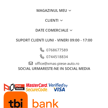
Aditivi benzina
MAGAZINUL MEU
Spray tehnic
Silicon
CLIENTI
Solutii
DATE COMERCIALE
Furtunuri
SUPORT CLIENTI
LUNI - VINERI 09:00 - 17:00
Furtunuri hidraulice
Organe asamblare
0768677589
Suruburi metrice
0744518834
Suruburi cap hexagonal
office@xmas-piese-auto.ro
Suruburi cap imbus
SOCIAL
URMARESTE-NE IN SOCIAL MEDIA
Piulite
Piulite hexagonale
Piulite cu autoblocare
Saibe
Saibe plate