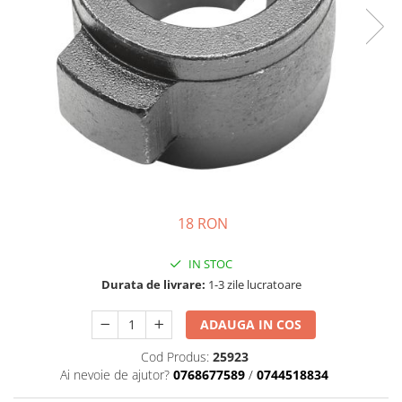
Motor
Transmisie
Directie
Electrice
Injectie
Hidraulica
Franare
Caroserie
Sasiu
Tractor Fiat 415
18 RON
Piese utilaje agricole
IN STOC
Cardane
Durata de livrare:
1-3 zile lucratoare
Sfoara baloti
Cruci cardan
ADAUGA IN COS
Brazdare de plug
Cod Produs:
25923
Ai nevoie de ajutor?
0768677589
/
0744518834
Rulmenti si etansari