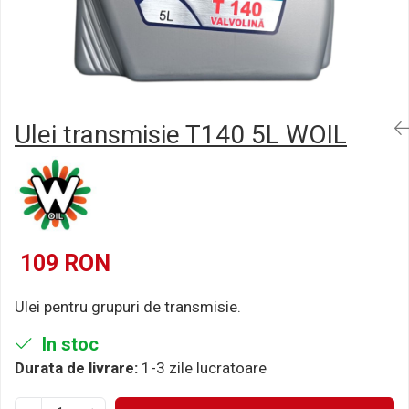
Semnalizari pozitii si stopuri
Clicheti
Directie
Bec feston/soffitte
Electrice
Injectie
Hidraulica
Franare
Ulei transmisie T140 5L WOIL
Caroserie
Sasiu
Tractor Fiat 415
109 RON
Ulei pentru grupuri de transmisie.
In stoc
Durata de livrare:
1-3 zile lucratoare