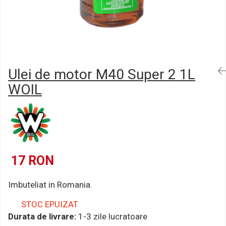
Semnalizari pozitii si stopuri
Clicheti
Directie
Bec feston/soffitte
Electrice
Injectie
Hidraulica
Franare
Ulei de motor M40 Super 2 1L
Caroserie
WOIL
Sasiu
Tractor Fiat 415
17 RON
Imbuteliat in Romania.
STOC EPUIZAT
Durata de livrare:
1-3 zile lucratoare