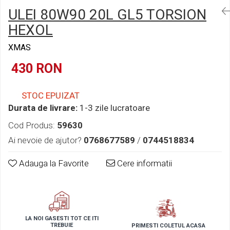
Semnalizari pozitii si stopuri
Clicheti
ULEI 80W90 20L GL5 TORSION
Directie
Bec feston/soffitte
HEXOL
Electrice
Injectie
XMAS
Hidraulica
430 RON
Franare
Caroserie
Sasiu
STOC EPUIZAT
Tractor Fiat 415
Durata de livrare:
1-3 zile lucratoare
Cod Produs:
59630
Ai nevoie de ajutor?
0768677589
/
0744518834
Adauga la Favorite
Cere informatii
LA NOI GASESTI TOT CE ITI
TREBUIE
PRIMESTI COLETUL ACASA