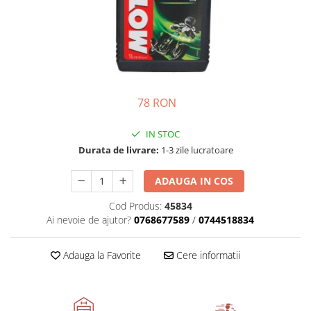
Semnalizari pozitii si stopuri
Clicheti
Directie
Bec feston/soffitte
Electrice
Injectie
Hidraulica
Franare
78 RON
Caroserie
Sasiu
IN STOC
Tractor Fiat 415
Durata de livrare:
1-3 zile lucratoare
ADAUGA IN COS
Cod Produs:
45834
Ai nevoie de ajutor?
0768677589
/
0744518834
Adauga la Favorite
Cere informatii