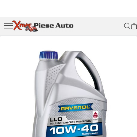
Piese tractoare
Piese utilaje agricole
Rulmenti si etansari
Curele si lanturi
Lubrifianti
Filtre
Lichide auto
Anvelope si camere
Electrice
Chimice
Furtunuri
Organe asamblare
Scule
Accesorii
Piese masini vechi
Fabricat in Romania
Tractor U445
Cardane
Rulmenti
Curele trapezoidale
Ulei
Filtre ulei motor
Antigel
Camere aer
Acumulatori
Aditivi
Furtunuri hidraulice
Suruburi metrice
Chei
Accesorii auto
Piese Raba
Lubrifianti WOIL Craiova
Motor
Sfoara baloti
Rulmenti cu bile
Curele clasice
Ulei motor
Filtre combustibil
Apa distilata
Camere agricole/forestiere
Acumulatori Auto
Aditivi ulei
Suruburi cap hexagonal
Chei fixe
Stergatoare parbriz
Piese Aro
Scule IUS Brasov
Transmisie
Rulmenti cu role
Curele clasice dintate
Ulei transmisie
Acumulatori moto/ATV
Aditivi motorina
Suruburi cap imbus
Chei combinate
Chit auto
Cruci cardan
Filtre aer
Solutie parbriz
Piese Saviem
Baterii CARANDA Bucuresti
Directie
Etansari
Ulei hidraulic
Lampi spate
Aditivi benzina
Piulite
Chei inelare cot
Bocanci
Baterii ROMBAT Bistrita
Brazdare de plug
AdBlue
Piese Ifron
Electrice
Ulei servodirectie
Spray tehnic
Chei tubulare
Simeringuri
Faruri
Piulite hexagonale
Garnituri FERMIT Ramnicu Sarat
Cuple remorcare
Solutie Wabco
Piese buldozer S1500
Injectie
Vaselina
Chei capi tubulari
Silicon
Piulite cu autoblocare
Piese MEFIN Sinaia
Proiectoare
Chingi ancorare
Piese TAF
Hidraulica
Chei imbus
Saibe
Piese ASAM Iasi
Solutii
Lampi gabarit
Vopsele
Piese Carpatina
Franare
Burghie
Piese HIDRAULICA PLOPENI
Saibe plate
Catadioptri
Caroserie
Produse diverse
Burghie pentru metal
Saibe grower
Redresoare
Sasiu
Surubelnite
Accesorii tractor
Cabluri instalatie electrica
Clesti sigurante
Tractor U650
Becuri auto
Truse scule
Motor
Bec faruri si ceata
Electrozi
Transmisie