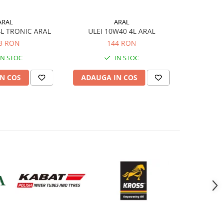
ARAL
ARAL
4L TRONIC ARAL
ULEI 10W40 4L ARAL
ULEI 15W
3 RON
144 RON
IN STOC
IN STOC
N COS
ADAUGA IN COS
ADAUG