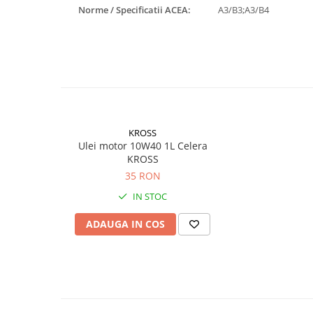
Rulmenti
Norme / Specificatii ACEA:
A3/B3;A3/B4
Rulmenti cu bile
Rulmenti cu role
Etansari
Simeringuri
Curele si lanturi
Curele trapezoidale
KROSS
Curele clasice
Ulei motor 10W40 1L Celera
Curele clasice dintate
KROSS
Lubrifianti
35 RON
Ulei
IN STOC
Ulei motor
ADAUGA IN COS
Ulei transmisie
Ulei hidraulic
Ulei servodirectie
Vaselina
Filtre