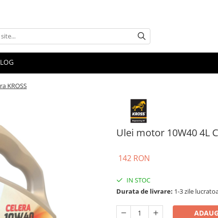
BLOG
era KROSS
Ulei motor 10W40 4L 
142 RON
IN STOC
Durata de livrare:
1-3 zile lucrato
ADAUG