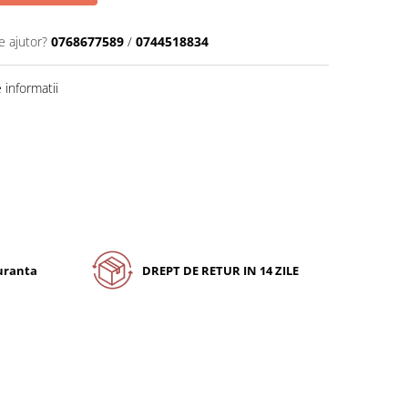
e ajutor?
0768677589
/
0744518834
informatii
guranta
DREPT DE RETUR IN 14 ZILE