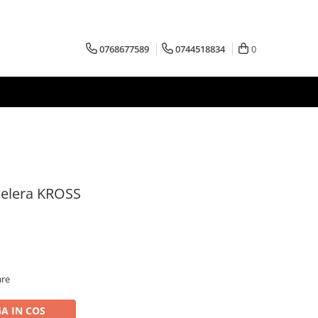
0768677589
0744518834
0
Celera KROSS
are
A IN COS