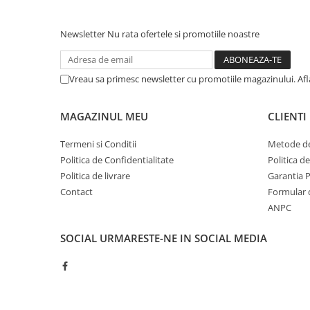
Acumulatori moto/ATV
Lampi spate
Newsletter
Nu rata ofertele si promotiile noastre
Faruri
Proiectoare
Vreau sa primesc newsletter cu promotiile magazinului. Af
Lampi gabarit
Catadioptri
MAGAZINUL MEU
CLIENTI
Redresoare
Termeni si Conditii
Metode de
Cabluri instalatie electrica
Politica de Confidentialitate
Politica d
Becuri auto
Politica de livrare
Garantia 
Contact
Formular 
Bec faruri si ceata
ANPC
Semnalizari pozitii si stopuri
Bec feston/soffitte
SOCIAL
URMARESTE-NE IN SOCIAL MEDIA
Chimice
Aditivi
Aditivi ulei
Aditivi motorina