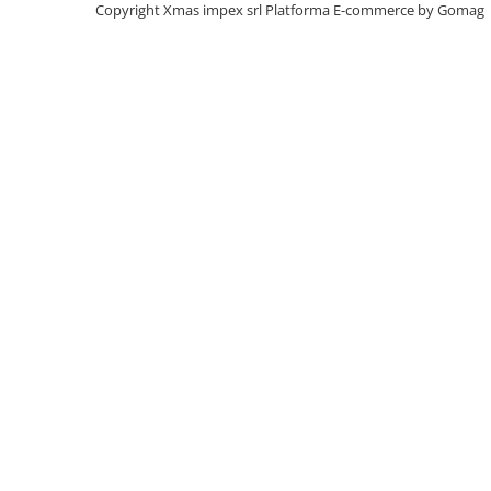
Copyright Xmas impex srl
Platforma E-commerce by Gomag
Aditivi benzina
Spray tehnic
Silicon
Solutii
Furtunuri
Furtunuri hidraulice
Organe asamblare
Suruburi metrice
Suruburi cap hexagonal
Suruburi cap imbus
Piulite
Piulite hexagonale
Piulite cu autoblocare
Saibe
Saibe plate