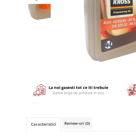
Motor
Transmisie
Directie
Electrice
Injectie
Hidraulica
Franare
Caroserie
Sasiu
Tractor Fiat 415
Distribuie
pe
Piese utilaje agricole
Facebook
La noi gasesti tot ce iti trebuie
Cardane
Gama larga de produse in stoc
Sfoara baloti
Cruci cardan
Brazdare de plug
Review-uri
(0)
Caracteristici
Rulmenti si etansari