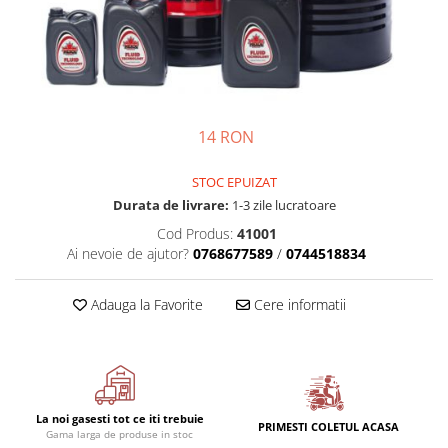
Semnalizari pozitii si stopuri
Clicheti
Directie
Bec feston/soffitte
Electrice
Injectie
Hidraulica
Franare
14 RON
Caroserie
Sasiu
STOC EPUIZAT
Tractor Fiat 415
Durata de livrare:
1-3 zile lucratoare
Cod Produs:
41001
Ai nevoie de ajutor?
0768677589
/
0744518834
Adauga la Favorite
Cere informatii
La noi gasesti tot ce iti trebuie
PRIMESTI COLETUL ACASA
Gama larga de produse in stoc