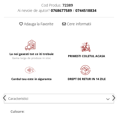
Cod Produs:
72389
Ai nevoie de ajutor?
0768677589
/
0744518834
Adauga la Favorite
Cere informatii
La noi gasesti tot ce iti trebuie
PRIMESTI COLETUL ACASA
Gama larga de produse in stoc
Cardul tau este in siguranta
DREPT DE RETUR IN 14 ZILE
Caracteristici
Culoare: