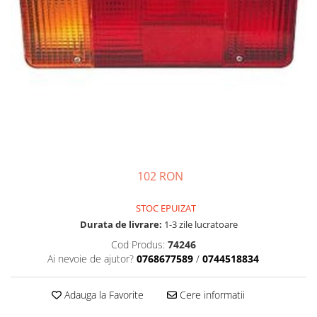
Semnalizari pozitii si stopuri
Clicheti
Directie
Bec feston/soffitte
Electrice
Injectie
Hidraulica
Franare
Caroserie
Sasiu
Tractor Fiat 415
102 RON
STOC EPUIZAT
Durata de livrare:
1-3 zile lucratoare
Cod Produs:
74246
Ai nevoie de ajutor?
0768677589
/
0744518834
Adauga la Favorite
Cere informatii