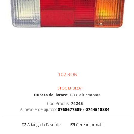
Semnalizari pozitii si stopuri
Clicheti
Directie
Bec feston/soffitte
Electrice
Injectie
Hidraulica
Franare
Caroserie
Sasiu
Tractor Fiat 415
102 RON
STOC EPUIZAT
Durata de livrare:
1-3 zile lucratoare
Cod Produs:
74245
Ai nevoie de ajutor?
0768677589
/
0744518834
Adauga la Favorite
Cere informatii