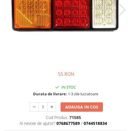
Semnalizari pozitii si stopuri
Clicheti
Directie
Bec feston/soffitte
Electrice
Injectie
Hidraulica
Franare
Caroserie
Sasiu
Tractor Fiat 415
55 RON
IN STOC
Durata de livrare:
1-3 zile lucratoare
ADAUGA IN COS
Cod Produs:
71585
Ai nevoie de ajutor?
0768677589
/
0744518834