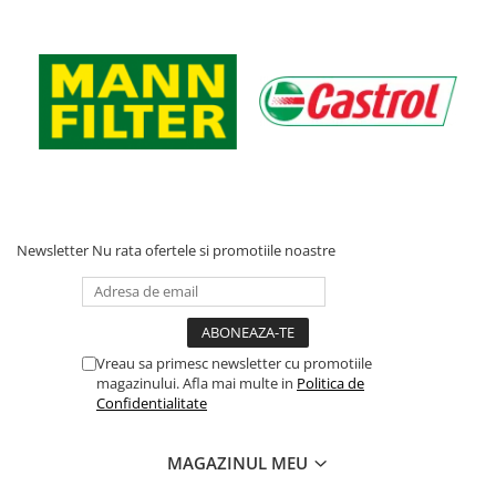
Acumulatori moto/ATV
Lampi spate
Faruri
Proiectoare
Lampi gabarit
Catadioptri
Redresoare
Cabluri instalatie electrica
Newsletter
Nu rata ofertele si promotiile noastre
Becuri auto
Bec faruri si ceata
Semnalizari pozitii si stopuri
Vreau sa primesc newsletter cu promotiile
Bec feston/soffitte
magazinului. Afla mai multe in
Politica de
Chimice
Confidentialitate
Aditivi
MAGAZINUL MEU
Aditivi ulei
Aditivi motorina