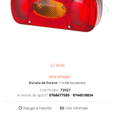
Motor
Transmisie
Directie
Electrice
Injectie
Hidraulica
Franare
Caroserie
Sasiu
Tractor Fiat 415
67 RON
Piese utilaje agricole
Cardane
STOC EPUIZAT
Durata de livrare:
1-3 zile lucratoare
Sfoara baloti
Cod Produs:
73557
Cruci cardan
Ai nevoie de ajutor?
0768677589
/
0744518834
Brazdare de plug
Rulmenti si etansari
Adauga la Favorite
Cere informatii