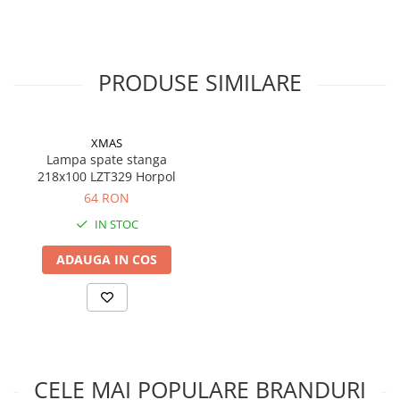
Filtre ulei motor
Filtre combustibil
Filtre aer
PRODUSE SIMILARE
Lichide auto
Antigel
XMAS
Apa distilata
Lampa spate stanga
218x100 LZT329 Horpol
Solutie parbriz
64 RON
AdBlue
IN STOC
Solutie Wabco
ADAUGA IN COS
Anvelope si camere
Camere aer
Camere agricole/forestiere
Electrice
Acumulatori
CELE MAI POPULARE BRANDURI
Acumulatori Auto