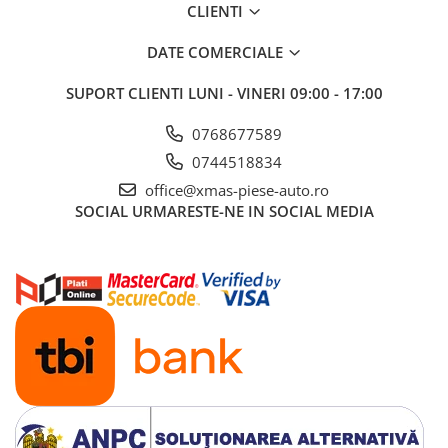
CLIENTI
Aditivi benzina
Spray tehnic
DATE COMERCIALE
Silicon
SUPORT CLIENTI
LUNI - VINERI 09:00 - 17:00
Solutii
0768677589
Furtunuri
0744518834
Furtunuri hidraulice
office@xmas-piese-auto.ro
Organe asamblare
SOCIAL
URMARESTE-NE IN SOCIAL MEDIA
Suruburi metrice
Suruburi cap hexagonal
Suruburi cap imbus
Piulite
Piulite hexagonale
Piulite cu autoblocare
Saibe
Saibe plate