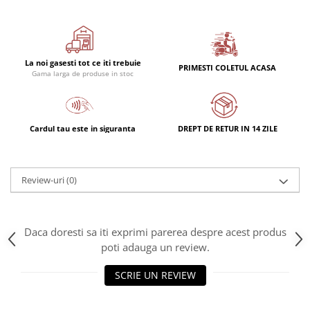
Rulmenti
Rulmenti cu bile
Rulmenti cu role
Etansari
La noi gasesti tot ce iti trebuie
PRIMESTI COLETUL ACASA
Gama larga de produse in stoc
Simeringuri
Curele si lanturi
Curele trapezoidale
Cardul tau este in siguranta
DREPT DE RETUR IN 14 ZILE
Curele clasice
Curele clasice dintate
Lubrifianti
Review-uri
(0)
Ulei
Ulei motor
Ulei transmisie
Daca doresti sa iti exprimi parerea despre acest produs
poti adauga un review.
Ulei hidraulic
Ulei servodirectie
SCRIE UN REVIEW
Vaselina
Filtre